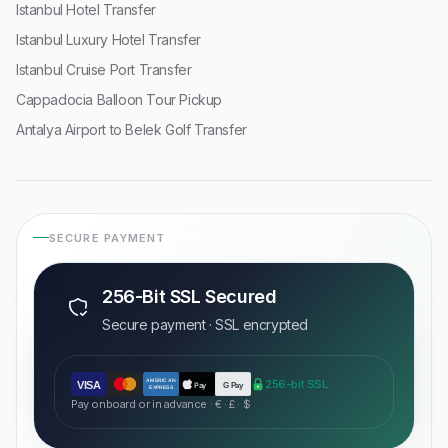
Istanbul Hotel Transfer
Istanbul Luxury Hotel Transfer
Istanbul Cruise Port Transfer
Cappadocia Balloon Tour Pickup
Antalya Airport to Belek Golf Transfer
SECURE PAYMENT
256-Bit SSL Secured
Secure payment · SSL encrypted
AMERICAN
256-bit SSL
VISA
Pay
G Pay
EXPRESS
Pay onboard or in advance · € · £ · $