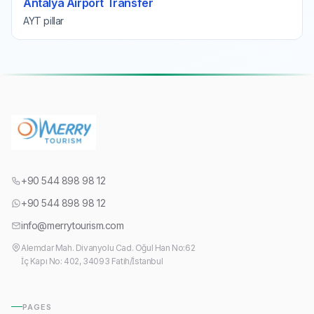
Antalya Airport Transfer
AYT pillar
+90 544 898 98 12
+90 544 898 98 12
info@merrytourism.com
Alemdar Mah. Divanyolu Cad. Oğul Han No:62
İç Kapı No: 402, 34093 Fatih/İstanbul
PAGES