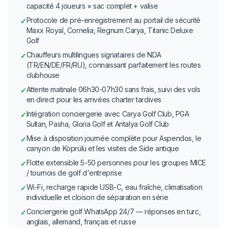
capacité 4 joueurs × sac complet + valise
Protocole de pré-enregistrement au portail de sécurité
✓
Maxx Royal, Cornelia, Regnum Carya, Titanic Deluxe
Golf
Chauffeurs multilingues signataires de NDA
✓
(TR/EN/DE/FR/RU), connaissant parfaitement les routes
clubhouse
Attente matinale 06h30-07h30 sans frais, suivi des vols
✓
en direct pour les arrivées charter tardives
Intégration conciergerie avec Carya Golf Club, PGA
✓
Sultan, Pasha, Gloria Golf et Antalya Golf Club
Mise à disposition journée complète pour Aspendos, le
✓
canyon de Köprülü et les visites de Side antique
Flotte extensible 5-50 personnes pour les groupes MICE
✓
/ tournois de golf d'entreprise
Wi-Fi, recharge rapide USB-C, eau fraîche, climatisation
✓
individuelle et cloison de séparation en série
Conciergerie golf WhatsApp 24/7 — réponses en turc,
✓
anglais, allemand, français et russe