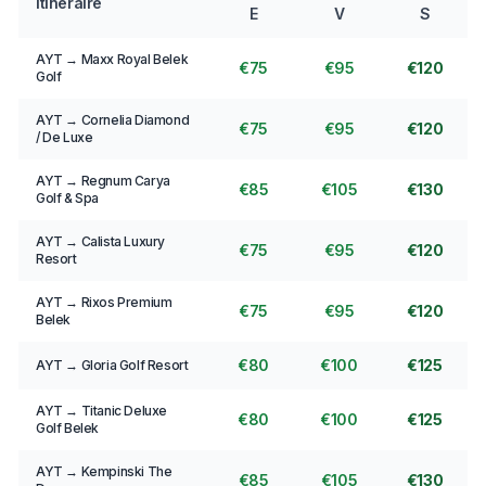
Itinéraire
E
V
S
AYT → Maxx Royal Belek
€75
€95
€120
Golf
AYT → Cornelia Diamond
€75
€95
€120
/ De Luxe
AYT → Regnum Carya
€85
€105
€130
Golf & Spa
AYT → Calista Luxury
€75
€95
€120
Resort
AYT → Rixos Premium
€75
€95
€120
Belek
€80
€100
€125
AYT → Gloria Golf Resort
AYT → Titanic Deluxe
€80
€100
€125
Golf Belek
AYT → Kempinski The
€85
€105
€130