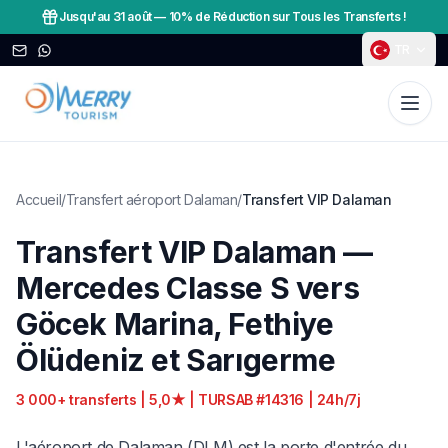
Jusqu'au 31 août
—
10% de Réduction sur Tous les Transferts !
TR
Accueil
/
Transfert aéroport Dalaman
/
Transfert VIP Dalaman
Transfert VIP Dalaman —
Mercedes Classe S vers
Göcek Marina, Fethiye
Ölüdeniz et Sarıgerme
3 000+ transferts | 5,0★ | TURSAB #14316 | 24h/7j
L'aéroport de Dalaman (DLM) est la porte d'entrée du