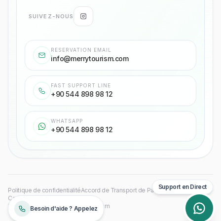
SUIVEZ-NOUS
RESERVATION EMAIL
info@merrytourism.com
FAST SUPPORT LINE
+90 544 898 98 12
WHATSAPP
+90 544 898 98 12
Support en Direct
Politique de confidentialité
Accord de Transport de Passagers
Contrat d'Achat
Droits d'auteur
©
2026
Merry Tourism
Besoin d'aide ? Appelez