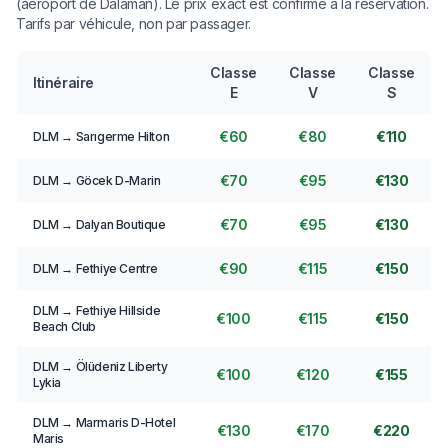
(aéroport de Dalaman). Le prix exact est confirmé à la réservation.
Tarifs par véhicule, non par passager.
Classe
Classe
Classe
Itinéraire
E
V
S
€60
€80
€110
DLM → Sarıgerme Hilton
€70
€95
€130
DLM → Göcek D-Marin
€70
€95
€130
DLM → Dalyan Boutique
€90
€115
€150
DLM → Fethiye Centre
DLM → Fethiye Hillside
€100
€115
€150
Beach Club
DLM → Ölüdeniz Liberty
€100
€120
€155
Lykia
DLM → Marmaris D-Hotel
€130
€170
€220
Maris