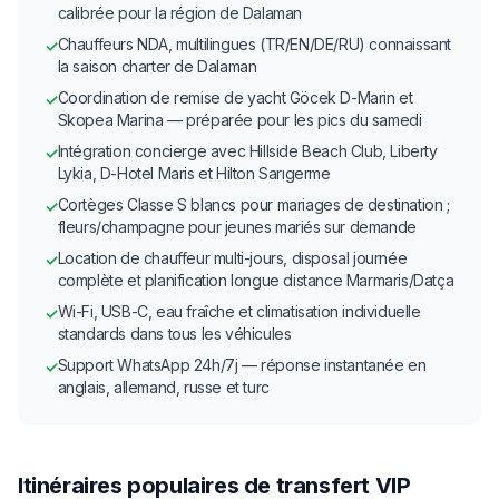
calibrée pour la région de Dalaman
Chauffeurs NDA, multilingues (TR/EN/DE/RU) connaissant
✓
la saison charter de Dalaman
Coordination de remise de yacht Göcek D-Marin et
✓
Skopea Marina — préparée pour les pics du samedi
Intégration concierge avec Hillside Beach Club, Liberty
✓
Lykia, D-Hotel Maris et Hilton Sarıgerme
Cortèges Classe S blancs pour mariages de destination ;
✓
fleurs/champagne pour jeunes mariés sur demande
Location de chauffeur multi-jours, disposal journée
✓
complète et planification longue distance Marmaris/Datça
Wi-Fi, USB-C, eau fraîche et climatisation individuelle
✓
standards dans tous les véhicules
Support WhatsApp 24h/7j — réponse instantanée en
✓
anglais, allemand, russe et turc
Itinéraires populaires de transfert VIP