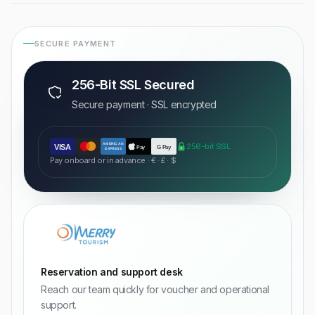
SECURE PAYMENT
256-Bit SSL Secured
Secure payment · SSL encrypted
AMERICAN
256-bit SSL
VISA
Pay
G Pay
EXPRESS
Pay onboard or in advance · € · £ · $
Reservation and support desk
Reach our team quickly for voucher and operational
support.