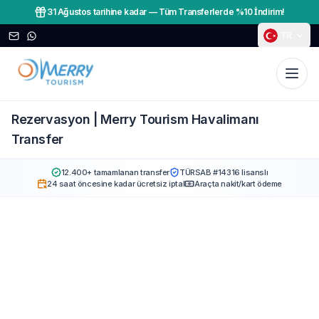
31 Ağustos tarihine kadar
—
Tüm Transferlerde %10 İndirim!
TR
Rezervasyon | Merry Tourism Havalimanı
Transfer
12.400+ tamamlanan transfer
TÜRSAB #14316 lisanslı
24 saat öncesine kadar ücretsiz iptal
Araçta nakit/kart ödeme