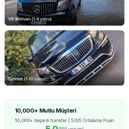
VIP Minivan (1-6
yolcu
)
Sprinter (1-10
yolcu
)
10,000+ Mutlu Müşteri
50,000+ başarılı transfer | 5.0/5 Ortalama Puan
5.0
(193
yorum
)