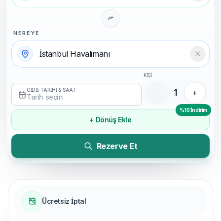
NEREYE
Temizl
KİŞİ
GİDİŞ TARİHİ & SAAT
1
-
+
Tarih seçin
%10 İndirim
+ Dönüş Ekle
Rezerve Et
Ücretsiz İptal