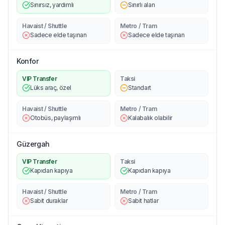
Sınırsız, yardımlı
Sınırlı alan
Havaist / Shuttle
Metro / Tram
Sadece elde taşınan
Sadece elde taşınan
Konfor
VIP Transfer
Taksi
Lüks araç, özel
Standart
Havaist / Shuttle
Metro / Tram
Otobüs, paylaşımlı
Kalabalık olabilir
Güzergah
VIP Transfer
Taksi
Kapıdan kapıya
Kapıdan kapıya
Havaist / Shuttle
Metro / Tram
Sabit duraklar
Sabit hatlar