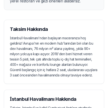
yerel restoran ve gezi önerileri alabilirsiz.
Taksim
Hakkında
İstanbul Havalimanı'ndan başlayan maceranıza hoş
geldiniz! Avrupa'nın en modern hub'larından biri olan bu
dev havalimanı, 76 milyon m² alana yayılmış, yılda 90+
milyon yolcuya kapı açıyor. 2018'den beri hizmet veren
tesisin 5 pisti, tek çatı altında toplu iç-dış hat terminalleri,
400+ mağaza ve konforlu lounge alanları bulunuyor.
Güvenli başlangıç için iç hatlara 2 saat, uluslararası uçuşlara
3 saat öncesinden havalimanında olmayı tavsiye ederiz.
İstanbul Havalimanı
Hakkında
Taksim, İstanbul'un kalbi! Cumhuriyet Anıtı'nın etrafında