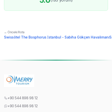
← Önceki Rota
Swissôtel The Bosphorus İstanbul - Sabiha Gökçen Havalimanı
S
+90 544 898 98 12
+90 544 898 98 12