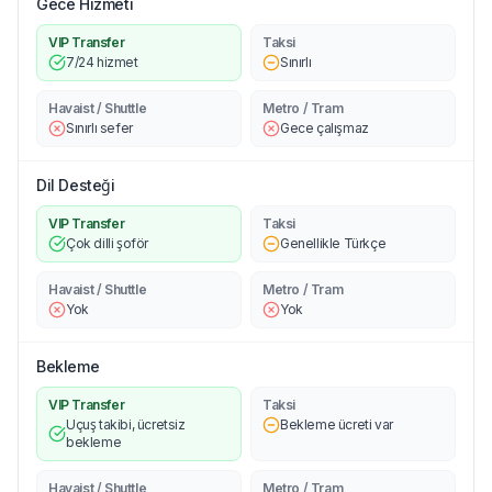
Gece Hizmeti
VIP Transfer
Taksi
7/24 hizmet
Sınırlı
Havaist / Shuttle
Metro / Tram
Sınırlı sefer
Gece çalışmaz
Dil Desteği
VIP Transfer
Taksi
Çok dilli şoför
Genellikle Türkçe
Havaist / Shuttle
Metro / Tram
Yok
Yok
Bekleme
VIP Transfer
Taksi
Uçuş takibi, ücretsiz
Bekleme ücreti var
bekleme
Havaist / Shuttle
Metro / Tram