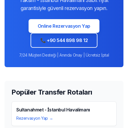
Taksim - İstanbul Havalimanı Sabit fiyat
garantisiyle güvenli rezervasyon yapın.
Online Rezervasyon Yap
📞 +90 544 898 98 12
7/24 Müşteri Desteği | Anında Onay | Ücretsiz İptal
Popüler Transfer Rotaları
Sultanahmet - İstanbul Havalimanı
Rezervasyon Yap →