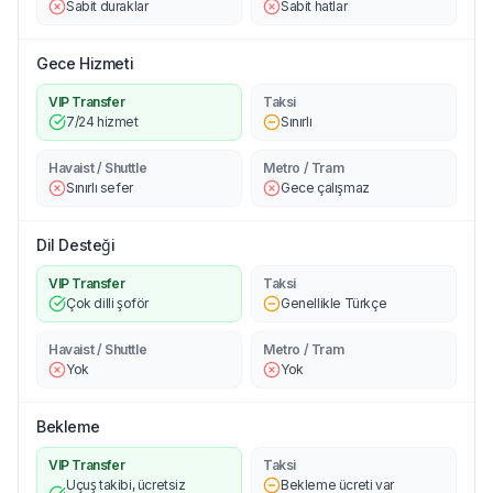
Sabit duraklar
Sabit hatlar
Gece Hizmeti
VIP Transfer
Taksi
7/24 hizmet
Sınırlı
Havaist / Shuttle
Metro / Tram
Sınırlı sefer
Gece çalışmaz
Dil Desteği
VIP Transfer
Taksi
Çok dilli şoför
Genellikle Türkçe
Havaist / Shuttle
Metro / Tram
Yok
Yok
Bekleme
VIP Transfer
Taksi
Uçuş takibi, ücretsiz
Bekleme ücreti var