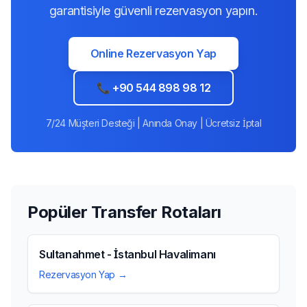
garantisiyle güvenli rezervasyon yapın.
Online Rezervasyon Yap
📞 +90 544 898 98 12
7/24 Müşteri Desteği | Anında Onay | Ücretsiz İptal
Popüler Transfer Rotaları
Sultanahmet - İstanbul Havalimanı
Rezervasyon Yap →