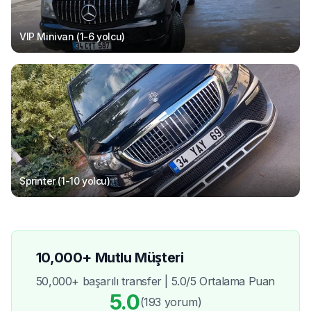
VIP Minivan (1-6
yolcu
)
Sprinter (1-10
yolcu
)
10,000+ Mutlu Müşteri
50,000+ başarılı transfer | 5.0/5 Ortalama Puan
5.0
(193
yorum
)