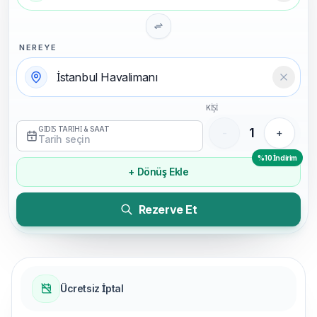
NEREYE
Temizl
KİŞİ
GİDİŞ TARİHİ & SAAT
1
-
+
Tarih seçin
%10 İndirim
+ Dönüş Ekle
Rezerve Et
Ücretsiz İptal