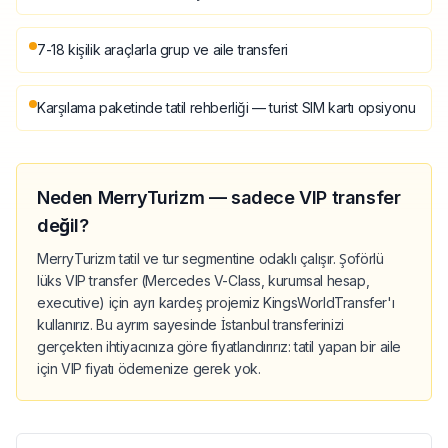
7-18 kişilik araçlarla grup ve aile transferi
Karşılama paketinde tatil rehberliği — turist SIM kartı opsiyonu
Neden MerryTurizm — sadece VIP transfer
değil?
MerryTurizm tatil ve tur segmentine odaklı çalışır. Şoförlü
lüks VIP transfer (Mercedes V-Class, kurumsal hesap,
executive) için ayrı kardeş projemiz KingsWorldTransfer'ı
kullanırız. Bu ayrım sayesinde İstanbul transferinizi
gerçekten ihtiyacınıza göre fiyatlandırırız: tatil yapan bir aile
için VIP fiyatı ödemenize gerek yok.