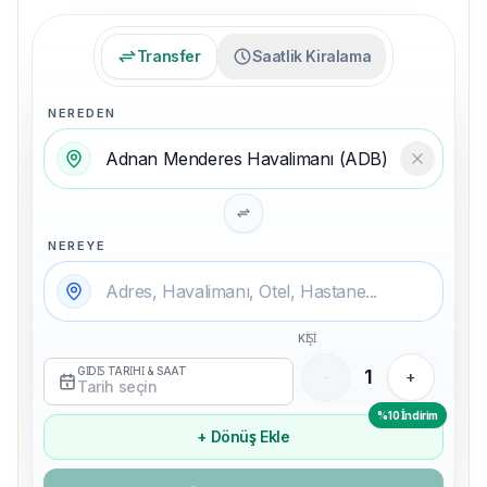
Transfer
Saatlik Kiralama
NEREDEN
Temizle
NEREYE
KİŞİ
GİDİŞ TARİHİ & SAAT
1
-
+
Tarih seçin
%10 İndirim
+ Dönüş Ekle