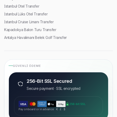
İstanbul Otel Transfer
İstanbul Lüks Otel Transfer
İstanbul Cruise Limanı Transfer
Kapadokya Balon Turu Transfer
Antalya Havalimanı Belek Golf Transfer
GÜVENLI ÖDEME
256-Bit SSL Secured
Secure payment · SSL encrypted
AMERICAN
256-bit SSL
VISA
Pay
G Pay
EXPRESS
Pay onboard or in advance · € · £ · $