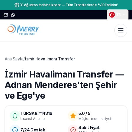
31 Ağustos tarihine kadar
—
Tüm Transferlerde %10 İndirim!
TR
Ana Sayfa
/
İzmir Havalimanı Transfer
İzmir Havalimanı Transfer —
Adnan Menderes'ten Şehir
ve Ege'ye
TÜRSAB #14316
5.0 / 5
Lisanslı Acente
Müşteri memnuniyeti
Sabit Fiyat
7/24 Destek