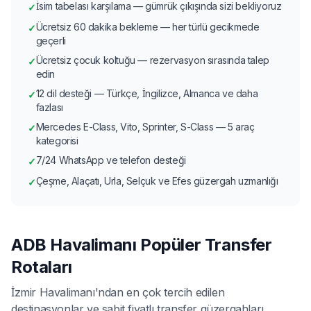
İsim tabelası karşılama — gümrük çıkışında sizi bekliyoruz
✓
Ücretsiz 60 dakika bekleme — her türlü gecikmede
✓
geçerli
Ücretsiz çocuk koltuğu — rezervasyon sırasında talep
✓
edin
12 dil desteği — Türkçe, İngilizce, Almanca ve daha
✓
fazlası
Mercedes E-Class, Vito, Sprinter, S-Class — 5 araç
✓
kategorisi
7/24 WhatsApp ve telefon desteği
✓
Çeşme, Alaçatı, Urla, Selçuk ve Efes güzergah uzmanlığı
✓
ADB Havalimanı Popüler Transfer
Rotaları
İzmir Havalimanı'ndan en çok tercih edilen
destinasyonlar ve sabit fiyatlı transfer güzergahları.