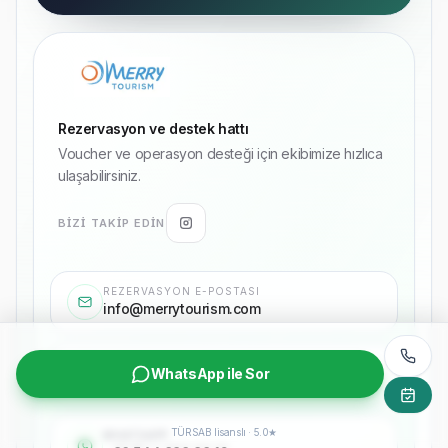
Rezervasyon ve destek hattı
Voucher ve operasyon desteği için ekibimize hızlıca
ulaşabilirsiniz.
BIZI TAKIP EDIN
REZERVASYON E-POSTASI
info@merrytourism.com
HIZLI DESTEK HATTI
WhatsApp ile Sor
+90 544 898 98 12
TÜRSAB lisanslı · 5.0★
WHATSAPP