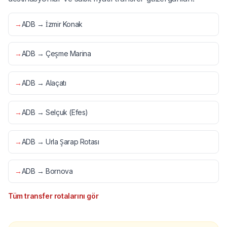
→
ADB → İzmir Konak
→
ADB → Çeşme Marina
→
ADB → Alaçatı
→
ADB → Selçuk (Efes)
→
ADB → Urla Şarap Rotası
→
ADB → Bornova
Tüm transfer rotalarını gör