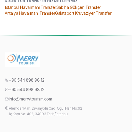
DIĞER TUR TRANSFER HIZMETLERIMIZ
İstanbul Havalimanı Transfer
Sabiha Gökçen Transfer
Antalya Havalimanı Transfer
Galataport Kruvaziyer Transfer
+90 544 898 98 12
+90 544 898 98 12
info@merrytourism.com
Alemdar Mah. Divanyolu Cad. Oğul Han No:62
İç Kapı No: 402, 34093 Fatih/İstanbul