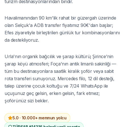
turizm destinasyonlarından biridir.
Havalimanından 90 km'lik rahat bir güzergah üzerinde
olan Selçuk'a ADB transfer fiyatımız 90€'dan başlar;
Efes ziyaretiyle birleştirilen günlük tur kombinasyonlarını
da destekliyoruz.
Urla'nın organik bağcılık ve şarap kültürü; Şirince'nin
şarap köyü atmosferi; Foça'nın antik limanlı sakinliği —
tüm bu destinasyonlara saatlik kiralık şoför veya sabit
rota transferi sunuyoruz. Mercedes filo, 12 dil desteği,
talep üzerine çocuk koltuğu ve 7/24 WhatsApp ile
uçuşunuz geç gelsin, erken gelsin, fark etmez;
şoförünüz sizi bekler.
5.0 ·
10.000+ memnun yolcu
TÜRSAB #14316 belgeli yerli acente