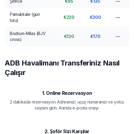
Şirince
€95
€135
—
Pamukkale (gün
€220
€300
—
turu)
Bodrum-Milas (BJV
€120
€170
—
cross)
ADB Havalimanı Transferiniz Nasıl
Çalışır
1. Online Rezervasyon
2 dakikada rezervasyon. Adresinizi, uçuş numaranızı ve yolcu
sayısını girin. Anında e-posta onayı.
2. Şoför Sizi Karşılar