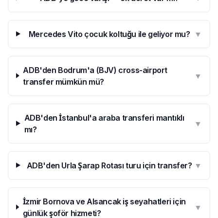
Mercedes Vito çocuk koltuğu ile geliyor mu?
▼
ADB'den Bodrum'a (BJV) cross-airport
▼
transfer mümkün mü?
ADB'den İstanbul'a araba transferi mantıklı
▼
mı?
ADB'den Urla Şarap Rotası turu için transfer?
▼
İzmir Bornova ve Alsancak iş seyahatleri için
▼
günlük şoför hizmeti?