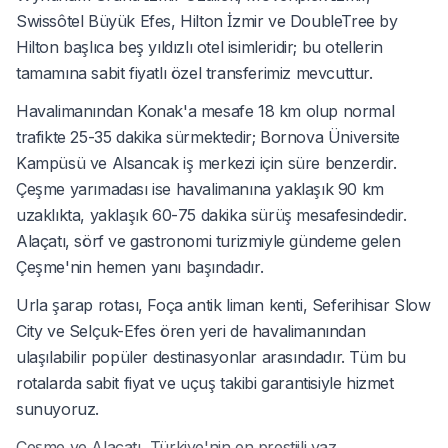
Swissôtel Büyük Efes, Hilton İzmir ve DoubleTree by
Hilton başlıca beş yıldızlı otel isimleridir; bu otellerin
tamamına sabit fiyatlı özel transferimiz mevcuttur.
Havalimanından Konak'a mesafe 18 km olup normal
trafikte 25-35 dakika sürmektedir; Bornova Üniversite
Kampüsü ve Alsancak iş merkezi için süre benzerdir.
Çeşme yarımadası ise havalimanına yaklaşık 90 km
uzaklıkta, yaklaşık 60-75 dakika sürüş mesafesindedir.
Alaçatı, sörf ve gastronomi turizmiyle gündeme gelen
Çeşme'nin hemen yanı başındadır.
Urla şarap rotası, Foça antik liman kenti, Seferihisar Slow
City ve Selçuk-Efes ören yeri de havalimanından
ulaşılabilir popüler destinasyonlar arasındadır. Tüm bu
rotalarda sabit fiyat ve uçuş takibi garantisiyle hizmet
sunuyoruz.
Çeşme ve Alaçatı, Türkiye'nin en prestijli yaz