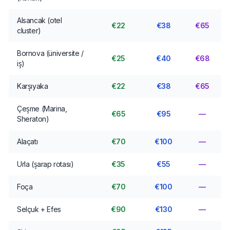
Alsancak (otel
€22
€38
€65
cluster)
Bornova (üniversite /
€25
€40
€68
iş)
Karşıyaka
€22
€38
€65
Çeşme (Marina,
€65
€95
—
Sheraton)
Alaçatı
€70
€100
—
Urla (şarap rotası)
€35
€55
—
Foça
€70
€100
—
Selçuk + Efes
€90
€130
—