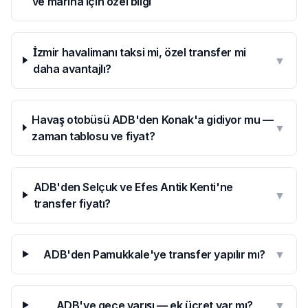
ve marina için özel bilgi
İzmir havalimanı taksi mi, özel transfer mi
▼
daha avantajlı?
Havaş otobüsü ADB'den Konak'a gidiyor mu —
▼
zaman tablosu ve fiyat?
ADB'den Selçuk ve Efes Antik Kenti'ne
▼
transfer fiyatı?
ADB'den Pamukkale'ye transfer yapılır mı?
▼
ADB'ye gece varışı — ek ücret var mı?
▼