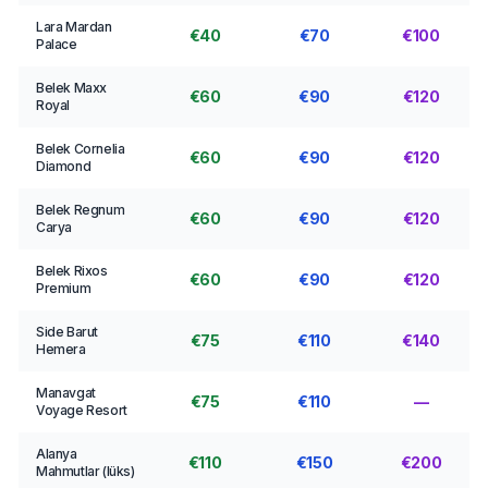
Lara Mardan
€40
€70
€100
Palace
Belek Maxx
€60
€90
€120
Royal
Belek Cornelia
€60
€90
€120
Diamond
Belek Regnum
€60
€90
€120
Carya
Belek Rixos
€60
€90
€120
Premium
Side Barut
€75
€110
€140
Hemera
Manavgat
€75
€110
—
Voyage Resort
Alanya
€110
€150
€200
Mahmutlar (lüks)