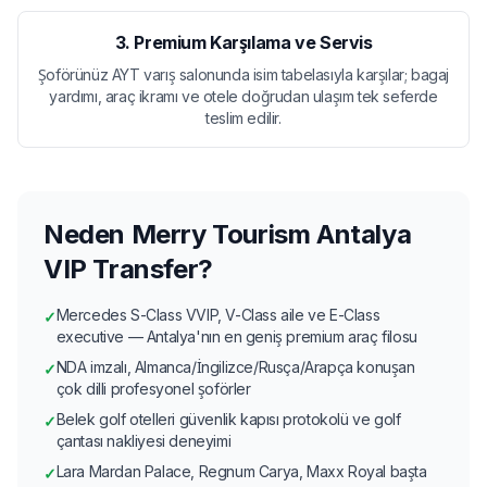
3. Premium Karşılama ve Servis
Şoförünüz AYT varış salonunda isim tabelasıyla karşılar; bagaj
yardımı, araç ikramı ve otele doğrudan ulaşım tek seferde
teslim edilir.
Neden Merry Tourism Antalya
VIP Transfer?
Mercedes S-Class VVIP, V-Class aile ve E-Class
✓
executive — Antalya'nın en geniş premium araç filosu
NDA imzalı, Almanca/İngilizce/Rusça/Arapça konuşan
✓
çok dilli profesyonel şoförler
Belek golf otelleri güvenlik kapısı protokolü ve golf
✓
çantası nakliyesi deneyimi
Lara Mardan Palace, Regnum Carya, Maxx Royal başta
✓