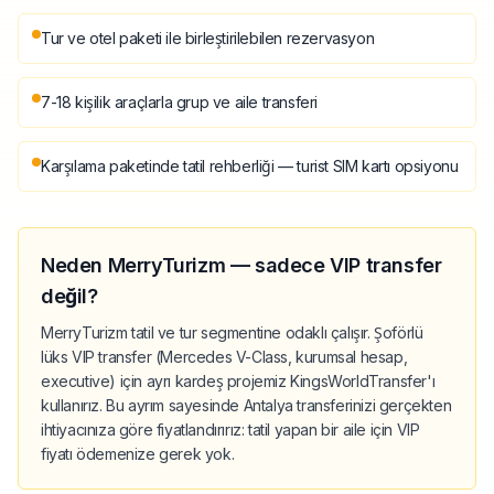
Tur ve otel paketi ile birleştirilebilen rezervasyon
7-18 kişilik araçlarla grup ve aile transferi
Karşılama paketinde tatil rehberliği — turist SIM kartı opsiyonu
Neden MerryTurizm — sadece VIP transfer
değil?
MerryTurizm tatil ve tur segmentine odaklı çalışır. Şoförlü
lüks VIP transfer (Mercedes V-Class, kurumsal hesap,
executive) için ayrı kardeş projemiz KingsWorldTransfer'ı
kullanırız. Bu ayrım sayesinde Antalya transferinizi gerçekten
ihtiyacınıza göre fiyatlandırırız: tatil yapan bir aile için VIP
fiyatı ödemenize gerek yok.