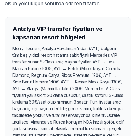
olsun yolculuğun sonunda ödenen tutardır.
Antalya VIP transfer fiyatları ve
kapsanan resort bölgeleri
Merry Tourism, Antalya Havalimanı'ndan (AYT) bölgenin
tüm beş yıldızlı resort hatlarına sabit fiyatlı Mercedes VIP
transfer sunar. S-Class araç başına fiyatlar: AYT → Lara
Mardan Palace 100€, AYT → Belek (Maxx Royal, Cornelia
Diamond, Regnum Carya, Rixos Premium) 120€, AYT →
Side Barut Hemera 140€, AYT → Kemer Maxx Royal 130€,
AYT → Alanya (Mahmutlar lüks) 200€. Mercedes V-Class
fiyatları yaklaşık %20 daha düşüktür; saatlik şoförlü S-Class
kiralama 60€/saat olup minimum 3 saattir. Tüm fiyatlar araç
başınadır, kişi başına değildir; gece zammı, trafik farkı veya
taksimetre yoktur ve tutar rezervasyonda kilitlenir. Ücrete
İngilizce, Almanca ve Rusça konuşan NDA imzalı şoför, golf
çantası taşıma, isim tabelasıyla terminal karşılaması, gerçek
zamanlı uçuş takibi, gecikmede ücretsiz bekleme, deri iç