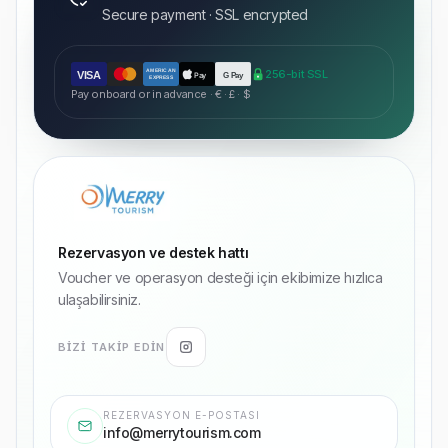
Secure payment · SSL encrypted
AMERICAN
256-bit SSL
VISA
Pay
G Pay
EXPRESS
Pay onboard or in advance · € · £ · $
Rezervasyon ve destek hattı
Voucher ve operasyon desteği için ekibimize hızlıca
ulaşabilirsiniz.
BIZI TAKIP EDIN
REZERVASYON E-POSTASI
info@merrytourism.com