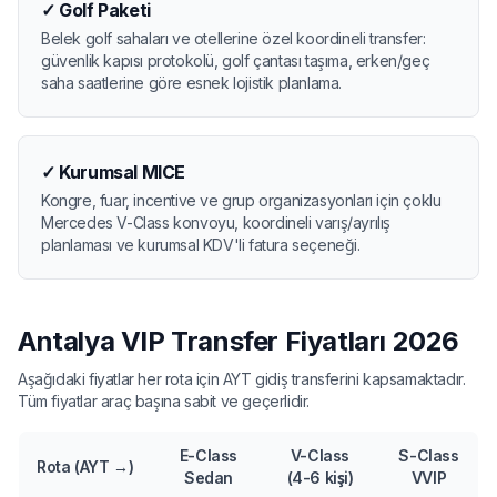
✓
Golf Paketi
Belek golf sahaları ve otellerine özel koordineli transfer:
güvenlik kapısı protokolü, golf çantası taşıma, erken/geç
saha saatlerine göre esnek lojistik planlama.
✓
Kurumsal MICE
Kongre, fuar, incentive ve grup organizasyonları için çoklu
Mercedes V-Class konvoyu, koordineli varış/ayrılış
planlaması ve kurumsal KDV'li fatura seçeneği.
Antalya VIP Transfer Fiyatları 2026
Aşağıdaki fiyatlar her rota için AYT gidiş transferini kapsamaktadır.
Tüm fiyatlar araç başına sabit ve geçerlidir.
E-Class
V-Class
S-Class
Rota (AYT →)
Sedan
(4-6 kişi)
VVIP