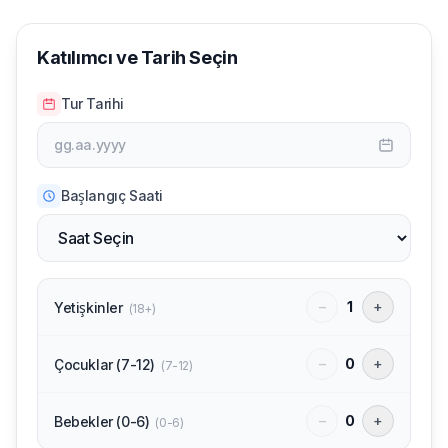
Katılımcı ve Tarih Seçin
Tur Tarihi
gg.aa.yyyy
Başlangıç Saati
−
1
+
Yetişkinler
(
18+
)
−
0
+
Çocuklar (7-12)
(
7-12
)
−
0
+
Bebekler (0-6)
(
0-6
)