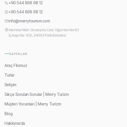
+90 544 898 98 12
+90 544 898 98 12
info@merrytourism.com
Alemdar Mah. Divanyolu Cad. Oğul Han No:62
İç Kapı No: 402, 34093 Fatih/İstanbul
SAYFALAR
Araç Filomuz
Turlar
İletişim
Sıkça Sorulan Sorular | Merry Turizm
Müşteri Yorumları | Merry Turizm
Blog
Hakkımızda