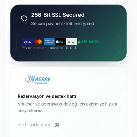
256-Bit SSL Secured
Secure payment · SSL encrypted
AMERICAN
256-bit SSL
VISA
Pay
G Pay
EXPRESS
Pay onboard or in advance · € · £ · $
Rezervasyon ve destek hattı
Voucher ve operasyon desteği için ekibimize hızlıca
ulaşabilirsiniz.
BIZI TAKIP EDIN