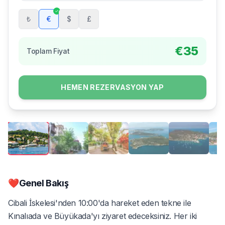
₺
€
$
£
€
35
Toplam Fiyat
HEMEN REZERVASYON YAP
❤️
Genel Bakış
Cibali İskelesi'nden 10:00'da hareket eden tekne ile
Kınalıada ve Büyükada'yı ziyaret edeceksiniz. Her iki