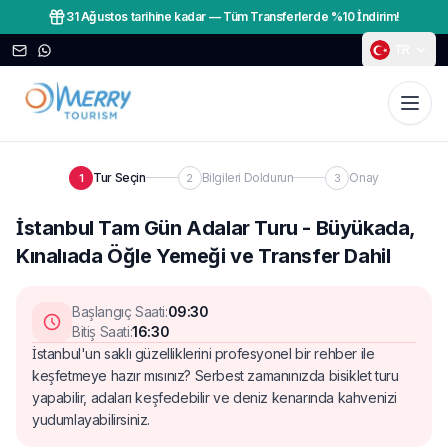
31 Ağustos tarihine kadar
—
Tüm Transferlerde %10 İndirim!
TR
Tur Seçin
Bilgileri Doldurun
Onay
1
2
3
İstanbul Tam Gün Adalar Turu - Büyükada,
Kınalıada Öğle Yemeği ve Transfer Dahil
Başlangıç Saati
:
09:30
Bitiş Saati
:
16:30
İstanbul'un saklı güzelliklerini profesyonel bir rehber ile
keşfetmeye hazır mısınız? Serbest zamanınızda bisiklet turu
yapabilir, adaları keşfedebilir ve deniz kenarında kahvenizi
yudumlayabilirsiniz.