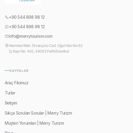
+90 544 898 98 12
+90 544 898 98 12
info@merrytourism.com
Alemdar Mah. Divanyolu Cad. Oğul Han No:62
İç Kapı No: 402, 34093 Fatih/İstanbul
SAYFALAR
Araç Filomuz
Turlar
İletişim
Sıkça Sorulan Sorular | Merry Turizm
Müşteri Yorumları | Merry Turizm