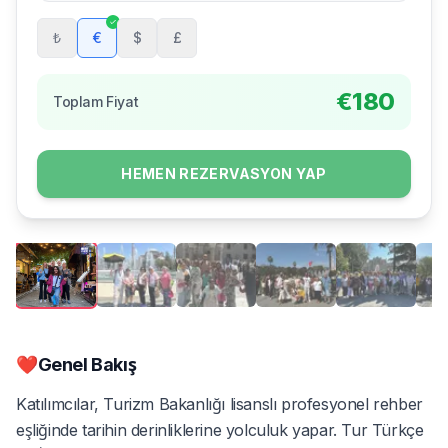
₺
€
$
£
€
180
Toplam Fiyat
HEMEN REZERVASYON YAP
❤️
Genel Bakış
Katılımcılar, Turizm Bakanlığı lisanslı profesyonel rehber
eşliğinde tarihin derinliklerine yolculuk yapar. Tur Türkçe