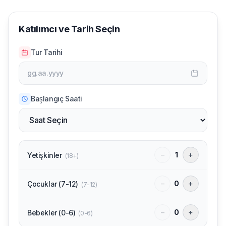
Katılımcı ve Tarih Seçin
Tur Tarihi
gg.aa.yyyy
Başlangıç Saati
−
1
+
Yetişkinler
(
18+
)
−
0
+
Çocuklar (7-12)
(
7-12
)
−
0
+
Bebekler (0-6)
(
0-6
)