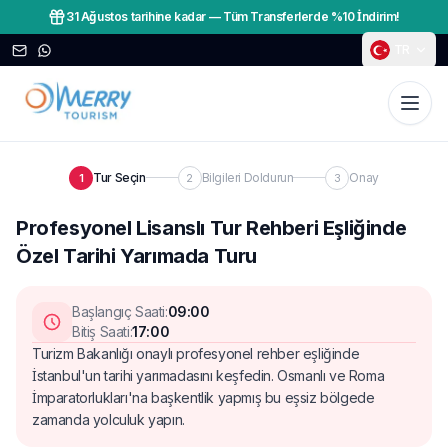
31 Ağustos tarihine kadar
—
Tüm Transferlerde %10 İndirim!
TR
Tur Seçin
Bilgileri Doldurun
Onay
1
2
3
Profesyonel Lisanslı Tur Rehberi Eşliğinde
Özel Tarihi Yarımada Turu
Başlangıç Saati
:
09:00
Bitiş Saati
:
17:00
Turizm Bakanlığı onaylı profesyonel rehber eşliğinde
İstanbul'un tarihi yarımadasını keşfedin. Osmanlı ve Roma
İmparatorlukları'na başkentlik yapmış bu eşsiz bölgede
zamanda yolculuk yapın.