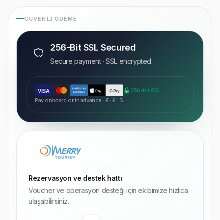
GÜVENLI ÖDEME
256-Bit SSL Secured
Secure payment · SSL encrypted
AMERICAN
256-bit SSL
VISA
Pay
G Pay
EXPRESS
Pay onboard or in advance · € · £ · $
Rezervasyon ve destek hattı
Voucher ve operasyon desteği için ekibimize hızlıca
ulaşabilirsiniz.