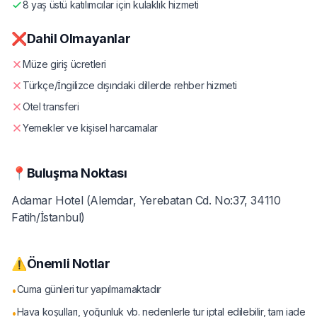
8 yaş üstü katılımcılar için kulaklık hizmeti
❌
Dahil Olmayanlar
Müze giriş ücretleri
Türkçe/İngilizce dışındaki dillerde rehber hizmeti
Otel transferi
Yemekler ve kişisel harcamalar
📍
Buluşma Noktası
Adamar Hotel (Alemdar, Yerebatan Cd. No:37, 34110
Fatih/İstanbul)
⚠️
Önemli Notlar
Cuma günleri tur yapılmamaktadır
•
Hava koşulları, yoğunluk vb. nedenlerle tur iptal edilebilir, tam iade
•