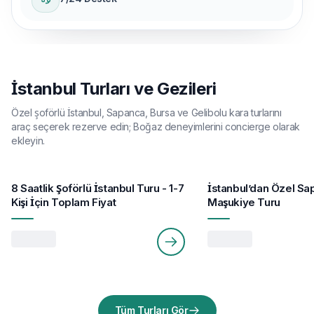
İstanbul Turları ve Gezileri
Özel şoförlü İstanbul, Sapanca, Bursa ve Gelibolu kara turlarını
araç seçerek rezerve edin; Boğaz deneyimlerini concierge olarak
ekleyin.
8 Saat
10 Saat
8 Saatlik Şoförlü İstanbul Turu - 1-7
İstanbul’dan Özel Sa
grup başı
Kişi İçin Toplam Fiyat
Maşukiye Turu
Tüm Turları Gör