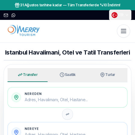
31 Ağustos tarihine kadar
—
Tüm Transferlerde %10 İndirim!
TR
İstanbul Havalimanı Transfer ve Tur Hizmeti — Merry Touris
Istanbul Havalimani, Otel ve Tatil Transferleri
MERRY ILE YOLCULUK
Havalimanından otele, ilk dakikadan rahat
Transfer
Saatlik
Turlar
NEREDEN
Adres, Havalimanı, Otel, Hastane...
NEREYE
Adres, Havalimanı, Otel, Hastane...