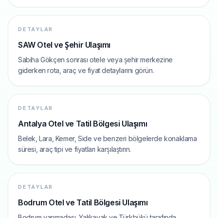
BAŞLAYAN FIYATLAR
Kemer
DETAYLAR
Antalya Havalimanı
SAW Otel ve Şehir Ulaşımı
Başlayan fiyatlarla
Sabiha Gökçen sonrası otele veya şehir merkezine
Rotayı gör
Başlayan fiyatlarla popüler rota
giderken rota, araç ve fiyat detaylarını görün.
BAŞLAYAN FIYATLAR
DETAYLAR
Belek
Antalya Otel ve Tatil Bölgesi Ulaşımı
Antalya Havalimanı
Belek, Lara, Kemer, Side ve benzeri bölgelerde konaklama
süresi, araç tipi ve fiyatları karşılaştırın.
Başlayan fiyatlarla
Rotayı gör
Başlayan fiyatlarla popüler rota
DETAYLAR
Bodrum Otel ve Tatil Bölgesi Ulaşımı
Bodrum yarımadası, Yalıkavak ve Türkbükü tarafında