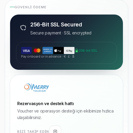
GÜVENLI ÖDEME
256-Bit SSL Secured
Secure payment · SSL encrypted
AMERICAN
256-bit SSL
VISA
Pay
G Pay
EXPRESS
Pay onboard or in advance · € · £ · $
Rezervasyon ve destek hattı
Voucher ve operasyon desteği için ekibimize hızlıca
ulaşabilirsiniz.
BIZI TAKIP EDIN