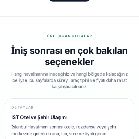
BAŞLAYAN FIYATLAR
Alanya
Antalya Havalimanı
ÖNE ÇIKAN ROTALAR
Başlayan fiyatlarla
Rotayı gör
İniş sonrası en çok bakılan
Başlayan fiyatlarla popüler rota
seçenekler
BAŞLAYAN FIYATLAR
Hangi havalimanına ineceğiniz ve hangi bölgede kalacağınız
belliyse, bu sayfalarda süreyi, araç tipini ve fiyatı daha rahat
Side
karşılaştırabilirsiniz.
Antalya Havalimanı
DETAYLAR
Başlayan fiyatlarla
Rotayı gör
Başlayan fiyatlarla popüler rota
IST Otel ve Şehir Ulaşımı
İstanbul Havalimanı sonrası otele, rezidansa veya şehir
merkezine giderken araç tipi, süre ve fiyatı görün.