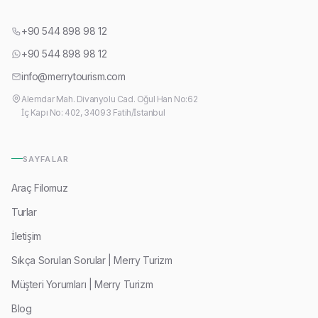
+90 544 898 98 12
+90 544 898 98 12
info@merrytourism.com
Alemdar Mah. Divanyolu Cad. Oğul Han No:62
İç Kapı No: 402, 34093 Fatih/İstanbul
SAYFALAR
Araç Filomuz
Turlar
İletişim
Sıkça Sorulan Sorular | Merry Turizm
Müşteri Yorumları | Merry Turizm
Blog