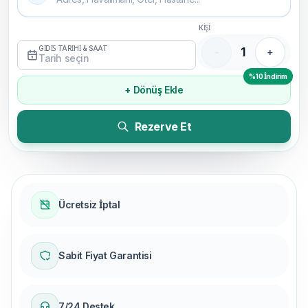
KİŞİ
GİDİŞ TARİHİ & SAAT
1
-
+
Tarih seçin
%10 İndirim
+ Dönüş Ekle
Rezerve Et
Ücretsiz İptal
Sabit Fiyat Garantisi
7/24 Destek