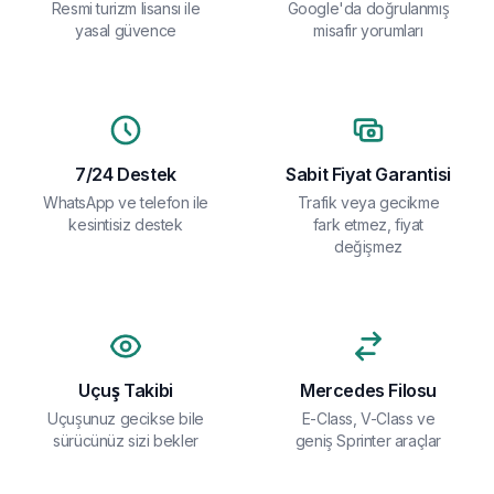
Resmi turizm lisansı ile
Google'da doğrulanmış
yasal güvence
misafir yorumları
7/24 Destek
Sabit Fiyat Garantisi
WhatsApp ve telefon ile
Trafik veya gecikme
kesintisiz destek
fark etmez, fiyat
değişmez
Uçuş Takibi
Mercedes Filosu
Uçuşunuz gecikse bile
E-Class, V-Class ve
sürücünüz sizi bekler
geniş Sprinter araçlar