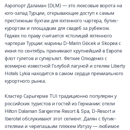
Аэропорт Даламан (DLM) — это люксовые ворота на
юго-запад Турции, открывающие доступ к самым
престижным бухтам для яхтенного чартера, бутик-
курортам и площадкам для свадеб за рубежом.
Гёджек по праву считается «столицей яхтенного
чартера» Турции: марины D-Marin Göcek и Skopea с
июня по сентябрь принимают крупнейший в Европе
флот гулетов и суперъяхт. Фетхие Олюдениз с
всемирно известной Голубой лагуной и отелем Liberty
Hotels Lykia находится в самом сердце премиального
курортного рынка.
Кластер Сарыгерме TUI традиционно популярен у
российских туристов и гостей из Германии: отели
Hilton Dalaman Sarıgerme Resort & Spa, D-Resort и
Iberotel обслуживают этот сегмент. Далян с бутик-
отелями и черепашьим пляжем Изтузу — любимое