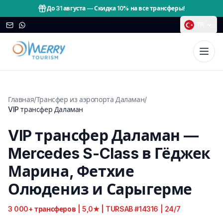
До 31 августа
—
Скидка 10% на все трансферы!
TR
Главная
/
Трансфер из аэропорта Даламан
/
VIP трансфер Даламан
VIP трансфер Даламан —
Mercedes S-Class в Гёджек
Марина, Фетхие
Олюдениз и Сарыгерме
3 000+ трансферов | 5,0★ | TURSAB #14316 | 24/7