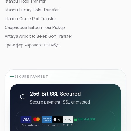
Istanbul Hotel Transfer
Istanbul Luxury Hotel Transfer
Istanbul Cruise Port Transfer
Cappadocia Balloon Tour Pickup
Antalya Airport to Belek Golf Transfer
Трансфер Аэропорт Стамбул
SECURE PAYMENT
256-Bit SSL Secured
Secure payment · SSL encrypted
AMERICAN
256-bit SSL
VISA
Pay
G Pay
EXPRESS
Pay onboard or in advance · € · £ · $