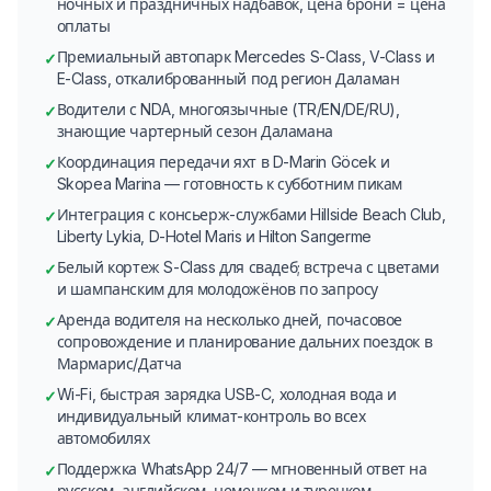
ночных и праздничных надбавок, цена брони = цена
оплаты
Премиальный автопарк Mercedes S-Class, V-Class и
✓
E-Class, откалиброванный под регион Даламан
Водители с NDA, многоязычные (TR/EN/DE/RU),
✓
знающие чартерный сезон Даламана
Координация передачи яхт в D-Marin Göcek и
✓
Skopea Marina — готовность к субботним пикам
Интеграция с консьерж-службами Hillside Beach Club,
✓
Liberty Lykia, D-Hotel Maris и Hilton Sarıgerme
Белый кортеж S-Class для свадеб; встреча с цветами
✓
и шампанским для молодожёнов по запросу
Аренда водителя на несколько дней, почасовое
✓
сопровождение и планирование дальних поездок в
Мармарис/Датча
Wi-Fi, быстрая зарядка USB-C, холодная вода и
✓
индивидуальный климат-контроль во всех
автомобилях
Поддержка WhatsApp 24/7 — мгновенный ответ на
✓
русском, английском, немецком и турецком