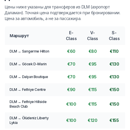
Цены ниже указаны для трансферов из DLM (аэропорт
Даламан). Точная цена подтверждается при бронировании.
Цена за автомобиль, а не за пассажира.
E-
V-
S-
Маршрут
Class
Class
Class
€60
€80
€110
DLM → Sarıgerme Hilton
€70
€95
€130
DLM → Göcek D-Marin
€70
€95
€130
DLM → Dalyan Boutique
€90
€115
€150
DLM → Fethiye Centre
DLM → Fethiye Hillside
€100
€115
€150
Beach Club
DLM → Ölüdeniz Liberty
€100
€120
€155
Lykia