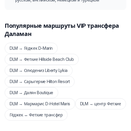
Популярные маршруты VIP трансфера
Даламан
DLM → Гёджек D-Marin
DLM → Фетхие Hillside Beach Club
DLM → Олюдениз Liberty Lykia
DLM → Сарыгерме Hilton Resort
DLM → Далян Boutique
DLM → Мармарис D-Hotel Maris
DLM → центр Фетхие
Гёджек ↔ Фетхие трансфер