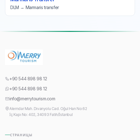
DLM → Marmaris transfer
+90 544 898 98 12
+90 544 898 98 12
info@merrytourism.com
Alemdar Mah. Divanyolu Cad. Oğul Han No:62
İç Kapı No: 402, 34093 Fatih/İstanbul
СТРАНИЦЫ