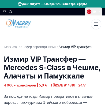
До 31 августа
—
Скидка 10% на все трансферы!
TR
Главная
/
Трансфер аэропорт Измир
/
Измир VIP Трансфер
Измир VIP Трансфер —
Mercedes S-Class в Чешме,
Алачаты и Памуккале
4 000+ трансферов | 5,0★ | TÜRSAB #14316 | 24/7
За последние годы Измир превратился в главные
ворота люкс-туризма Эгейского побережья —