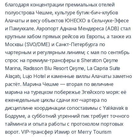
благодаря концентрации премиальных отелей
полуострова Чешме, культуре бутик-бич-клубов
Алачаты и весу объектов ЮНЕСКО в Сельчуке-Эфесе
и Памуккале. Аэропорт Аднана Мендереса (ADB) стал
крупным хабом прямых рейсов из Европы, а также из
Москвы (SVO/DME) и Санкт-Петербурга по
чартерным и регулярным линиям; с мая по сентябрь
спрос на премиум-трансферы в Sheraton Çeşme
Marina, Radisson Blu Resort Çeşme, La Capria Suite
Alaçatı, Lujo Hotel и каменные виллы Алачаты заметно
растёт. Марина Чешме — вторая по величине
марина на турецком побережье Эгейского моря: её
еженедельные циклы сдачи яхт-чартера по
дисциплине координации сопоставимы с Yalıkavak в
Бодруме, а субботний утренний пик требует точного
тайминга и опыта работы с протоколом портовых
ворот. VIP-трансфер Измир от Merry Tourism