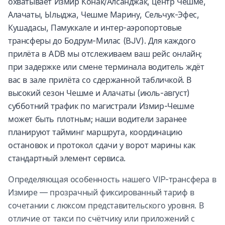
охватывает Измир Конак/Алсанджак, центр Чешме,
Алачаты, Ылыджа, Чешме Марину, Сельчук-Эфес,
Кушадасы, Памуккале и интер-аэропортовые
трансферы до Бодрум-Милас (BJV). Для каждого
прилёта в ADB мы отслеживаем ваш рейс онлайн;
при задержке или смене терминала водитель ждёт
вас в зале прилёта со сдержанной табличкой. В
высокий сезон Чешме и Алачаты (июль-август)
субботний трафик по магистрали Измир-Чешме
может быть плотным; наши водители заранее
планируют тайминг маршрута, координацию
остановок и протокол сдачи у ворот марины как
стандартный элемент сервиса.
Определяющая особенность нашего VIP-трансфера в
Измире — прозрачный фиксированный тариф в
сочетании с люксом представительского уровня. В
отличие от такси по счётчику или приложений с