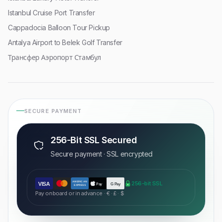
Istanbul Cruise Port Transfer
Cappadocia Balloon Tour Pickup
Antalya Airport to Belek Golf Transfer
Трансфер Аэропорт Стамбул
SECURE PAYMENT
256-Bit SSL Secured
Secure payment · SSL encrypted
AMERICAN
256-bit SSL
VISA
Pay
G Pay
EXPRESS
Pay onboard or in advance · € · £ · $