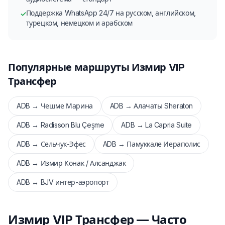
Поддержка WhatsApp 24/7 на русском, английском,
✓
турецком, немецком и арабском
Популярные маршруты Измир VIP
Трансфер
ADB → Чешме Марина
ADB → Алачаты Sheraton
ADB → Radisson Blu Çeşme
ADB → La Capria Suite
ADB → Сельчук-Эфес
ADB → Памуккале Иераполис
ADB → Измир Конак / Алсанджак
ADB ↔ BJV интер-аэропорт
Измир VIP Трансфер — Часто