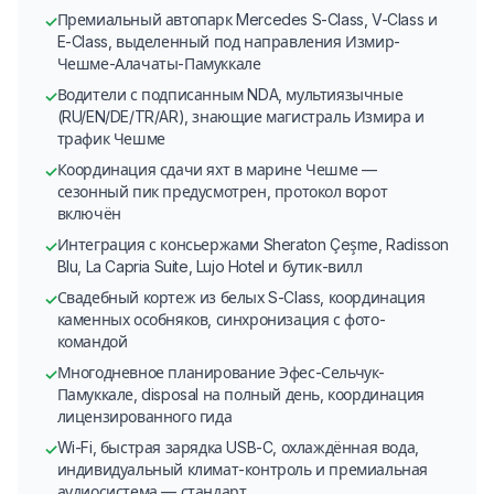
Премиальный автопарк Mercedes S-Class, V-Class и
✓
E-Class, выделенный под направления Измир-
Чешме-Алачаты-Памуккале
Водители с подписанным NDA, мультиязычные
✓
(RU/EN/DE/TR/AR), знающие магистраль Измира и
трафик Чешме
Координация сдачи яхт в марине Чешме —
✓
сезонный пик предусмотрен, протокол ворот
включён
Интеграция с консьержами Sheraton Çeşme, Radisson
✓
Blu, La Capria Suite, Lujo Hotel и бутик-вилл
Свадебный кортеж из белых S-Class, координация
✓
каменных особняков, синхронизация с фото-
командой
Многодневное планирование Эфес-Сельчук-
✓
Памуккале, disposal на полный день, координация
лицензированного гида
Wi-Fi, быстрая зарядка USB-C, охлаждённая вода,
✓
индивидуальный климат-контроль и премиальная
аудиосистема — стандарт