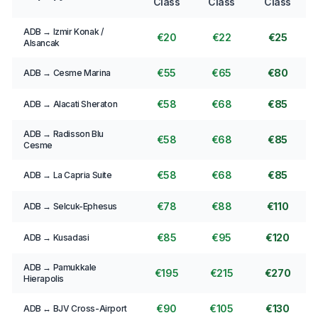
Class
Class
Class
ADB → Izmir Konak /
€20
€22
€25
Alsancak
€55
€65
€80
ADB → Cesme Marina
€58
€68
€85
ADB → Alacati Sheraton
ADB → Radisson Blu
€58
€68
€85
Cesme
€58
€68
€85
ADB → La Capria Suite
€78
€88
€110
ADB → Selcuk-Ephesus
€85
€95
€120
ADB → Kusadasi
ADB → Pamukkale
€195
€215
€270
Hierapolis
€90
€105
€130
ADB ↔ BJV Cross-Airport