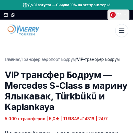
До 31 августа
—
Скидка 10% на все трансферы!
TR
Главная
/
Трансфер аэропорт Бодрум
/
VIP-трансфер Бодрум
VIP трансфер Бодрум —
Mercedes S-Class в марину
Ялыкавак, Türkbükü и
Kaplankaya
5 000+ трансферов | 5,0★ | TURSAB #14316 | 24/7
Полуостров Бодрум — самое концентрированное