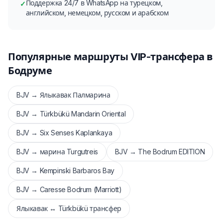
Поддержка 24/7 в WhatsApp на турецком,
✓
английском, немецком, русском и арабском
Популярные маршруты VIP-трансфера в
Бодруме
BJV → Ялыкавак Палмарина
BJV → Türkbükü Mandarin Oriental
BJV → Six Senses Kaplankaya
BJV → марина Turgutreis
BJV → The Bodrum EDITION
BJV → Kempinski Barbaros Bay
BJV → Caresse Bodrum (Marriott)
Ялыкавак ↔ Türkbükü трансфер