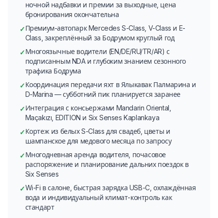
ночной надбавки и премии за выходные, цена
бронирования окончательна
Премиум-автопарк Mercedes S-Class, V-Class и E-
✓
Class, закреплённый за Бодрумом круглый год
Многоязычные водители (EN/DE/RU/TR/AR) с
✓
подписанным NDA и глубоким знанием сезонного
трафика Бодрума
Координация передачи яхт в Ялыкавак Палмарина и
✓
D-Marina — субботний пик планируется заранее
Интеграция с консьержами Mandarin Oriental,
✓
Maçakızı, EDITION и Six Senses Kaplankaya
Кортеж из белых S-Class для свадеб, цветы и
✓
шампанское для медового месяца по запросу
Многодневная аренда водителя, почасовое
✓
распоряжение и планирование дальних поездок в
Six Senses
Wi-Fi в салоне, быстрая зарядка USB-C, охлаждённая
✓
вода и индивидуальный климат-контроль как
стандарт