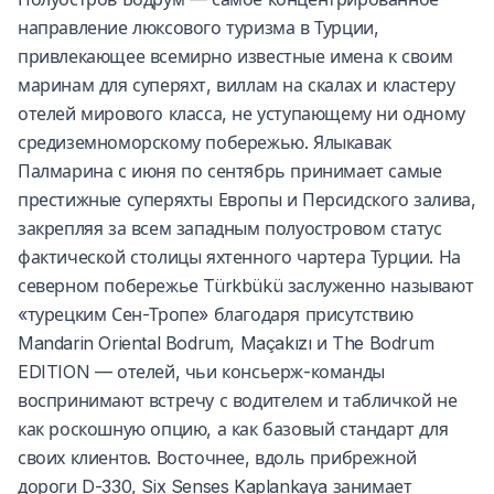
направление люксового туризма в Турции,
привлекающее всемирно известные имена к своим
маринам для суперяхт, виллам на скалах и кластеру
отелей мирового класса, не уступающему ни одному
средиземноморскому побережью. Ялыкавак
Палмарина с июня по сентябрь принимает самые
престижные суперяхты Европы и Персидского залива,
закрепляя за всем западным полуостровом статус
фактической столицы яхтенного чартера Турции. На
северном побережье Türkbükü заслуженно называют
«турецким Сен-Тропе» благодаря присутствию
Mandarin Oriental Bodrum, Maçakızı и The Bodrum
EDITION — отелей, чьи консьерж-команды
воспринимают встречу с водителем и табличкой не
как роскошную опцию, а как базовый стандарт для
своих клиентов. Восточнее, вдоль прибрежной
дороги D-330, Six Senses Kaplankaya занимает