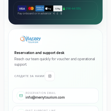
AMERICAN
256-bit SSL
VISA
Pay
G Pay
EXPRESS
Pay onboard or in advance · € · £ · $
Reservation and support desk
Reach our team quickly for voucher and operational
support.
СЛЕДИТЕ ЗА НАМИ
RESERVATION EMAIL
info@merrytourism.com
FAST SUPPORT LINE