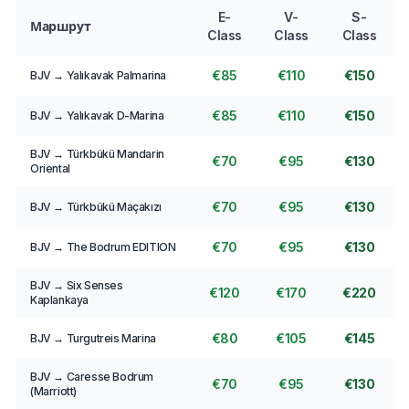
E-
V-
S-
Маршрут
Class
Class
Class
€85
€110
€150
BJV → Yalıkavak Palmarina
€85
€110
€150
BJV → Yalıkavak D-Marina
BJV → Türkbükü Mandarin
€70
€95
€130
Oriental
€70
€95
€130
BJV → Türkbükü Maçakızı
€70
€95
€130
BJV → The Bodrum EDITION
BJV → Six Senses
€120
€170
€220
Kaplankaya
€80
€105
€145
BJV → Turgutreis Marina
BJV → Caresse Bodrum
€70
€95
€130
(Marriott)