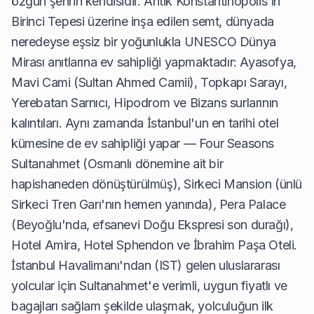
özgün şehrin kendisidir. Antik Konstantinopolis'in
Birinci Tepesi üzerine inşa edilen semt, dünyada
neredeyse eşsiz bir yoğunlukla UNESCO Dünya
Mirası anıtlarına ev sahipliği yapmaktadır: Ayasofya,
Mavi Cami (Sultan Ahmed Camii), Topkapı Sarayı,
Yerebatan Sarnıcı, Hipodrom ve Bizans surlarının
kalıntıları. Aynı zamanda İstanbul'un en tarihi otel
kümesine de ev sahipliği yapar — Four Seasons
Sultanahmet (Osmanlı dönemine ait bir
hapishaneden dönüştürülmüş), Sirkeci Mansion (ünlü
Sirkeci Tren Garı'nın hemen yanında), Pera Palace
(Beyoğlu'nda, efsanevi Doğu Ekspresi son durağı),
Hotel Amira, Hotel Sphendon ve İbrahim Paşa Oteli.
İstanbul Havalimanı'ndan (IST) gelen uluslararası
yolcular için Sultanahmet'e verimli, uygun fiyatlı ve
bagajları sağlam şekilde ulaşmak, yolculuğun ilk