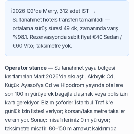
ℹ️
2026 Q2'de Merry, 312 adet IST →
Sultanahmet hotels transferi tamamladı —
ortalama sürüş süresi 49 dk, zamanında varış
%98.1. Rezervasyonda sabit fiyat €40 Sedan /
€60 Vito; taksimetre yok.
Operator stance —
Sultanahmet yaya bölgesi
kısıtlamaları Mart 2026'da sıkılaştı. Akbıyık Cd,
Küçük Ayasofya Cd ve Hipodrom yayında otellere
son 100 m yürüyerek bagajla ulaşmak veya polis izin
kartı gerekiyor. Bizim şoförler İstanbul Trafik'e
günlük izin listesi veriyor; korsan/taksimetre taksiler
veremiyor. Sonuç: misafirlerimiz 0 m yürüyor;
taksimetre misafiri 80–150 m arnavut kaldırımda