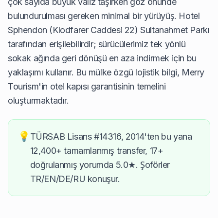
çok sayıda büyük valiz taşırken göz önünde
bulundurulması gereken minimal bir yürüyüş. Hotel
Sphendon (Klodfarer Caddesi 22) Sultanahmet Parkı
tarafından erişilebilirdir; sürücülerimiz tek yönlü
sokak ağında geri dönüşü en aza indirmek için bu
yaklaşımı kullanır. Bu mülke özgü lojistik bilgi, Merry
Tourism'in otel kapısı garantisinin temelini
oluşturmaktadır.
💡
TÜRSAB Lisans #14316, 2014'ten bu yana
12,400+ tamamlanmış transfer, 17+
doğrulanmış yorumda 5.0★. Şoförler
TR/EN/DE/RU konuşur.