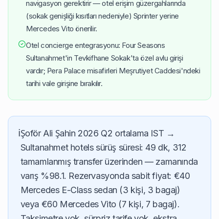
navigasyon gerektirir — otel erişim güzergahlarında
(sokak genişliği kısıtları nedeniyle) Sprinter yerine
Mercedes Vito önerilir.
Otel concierge entegrasyonu: Four Seasons
Sultanahmet'in Tevkifhane Sokak'ta özel avlu girişi
vardır; Pera Palace misafirleri Meşrutiyet Caddesi'ndeki
tarihi vale girişine bırakılır.
ℹ️
Şoför Ali Şahin 2026 Q2 ortalama IST →
Sultanahmet hotels sürüş süresi: 49 dk, 312
tamamlanmış transfer üzerinden — zamanında
varış %98.1. Rezervasyonda sabit fiyat: €40
Mercedes E-Class sedan (3 kişi, 3 bagaj)
veya €60 Mercedes Vito (7 kişi, 7 bagaj).
Taksimetre yok, sürpriz tarife yok, ekstra