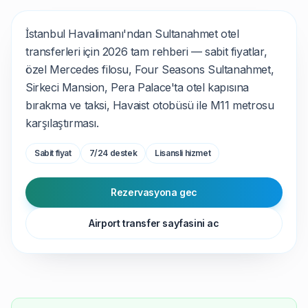
İstanbul Havalimanı'ndan Sultanahmet otel
transferleri için 2026 tam rehberi — sabit fiyatlar,
özel Mercedes filosu, Four Seasons Sultanahmet,
Sirkeci Mansion, Pera Palace'ta otel kapısına
bırakma ve taksi, Havaist otobüsü ile M11 metrosu
karşılaştırması.
Sabit fiyat
7/24 destek
Lisansli hizmet
Rezervasyona gec
Airport transfer sayfasini ac