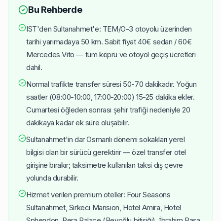
Bu Rehberde
IST'den Sultanahmet'e: TEM/O-3 otoyolu üzerinden
tarihi yarımadaya 50 km. Sabit fiyat 40€ sedan / 60€
Mercedes Vito — tüm köprü ve otoyol geçiş ücretleri
dahil.
Normal trafikte transfer süresi 50-70 dakikadır. Yoğun
saatler (08:00-10:00, 17:00-20:00) 15-25 dakika ekler.
Cumartesi öğleden sonrası şehir trafiği nedeniyle 20
dakikaya kadar ek süre oluşabilir.
Sultanahmet'in dar Osmanlı dönemi sokakları yerel
bilgisi olan bir sürücü gerektirir — özel transfer otel
girişine bırakır; taksimetre kullanılan taksi dış çevre
yolunda durabilir.
Hizmet verilen premium oteller: Four Seasons
Sultanahmet, Sirkeci Mansion, Hotel Amira, Hotel
Sphendon, Pera Palace (Beyoğlu bitişiği), İbrahim Paşa