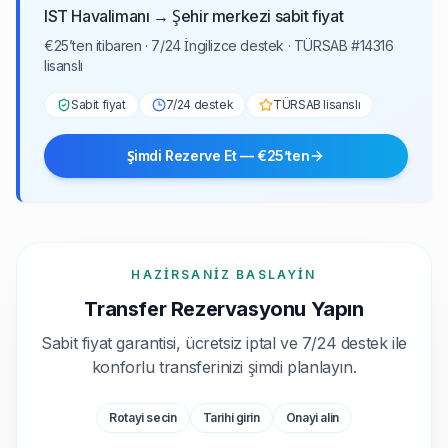
IST Havalimanı → Şehir merkezi sabit fiyat
€25’ten itibaren · 7/24 İngilizce destek · TÜRSAB #14316
lisanslı
Sabit fiyat
7/24 destek
TÜRSAB lisanslı
Şimdi Rezerve Et — €25’ten
HAZIRSANIZ BASLAYIN
Transfer Rezervasyonu Yapın
Sabit fiyat garantisi, ücretsiz iptal ve 7/24 destek ile
konforlu transferinizi şimdi planlayın.
Rotayi secin
Tarihi girin
Onayi alin