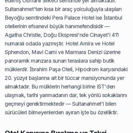
edilmiş Osmanlı Sirkeci semtinde yer almaktadır.
Sultanahmet'ten kısa bir araç yolculuğuyla ulaşılan
Beyoğlu semtindeki Pera Palace Hotel ise İstanbul
otellerinin efsanevi büyük hanımefendisidir —
Agatha Christie, Doğu Ekspresi'nde Cinayet'i 411
numaralı odada yazmıştır. Hotel Amira ve Hotel
Sphendon, Mavi Cami ve Marmara Denizi üzerine
panoramik manzara sunan teraslara sahip butik
mülklerdir. İbrahim Paşa Oteli, Hipodrom karşısındaki
20. yüzyıl başlarına ait bir tüccar mansiyonunda yer
almaktadır. Bu mülklerin herhangi birine IST'den
ulaşmak, tarihi yarımadanın dar, tek yönlü sokaklarını
geçmeyi gerektirmektedir — Sultanahmet'i bilen
sürücüleri bilmeyenlerden ayıran işte bu özelliktir.