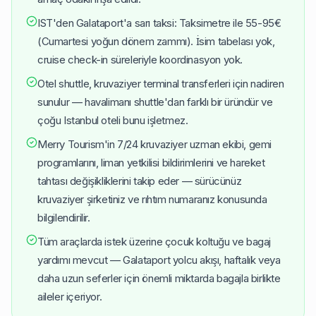
IST'den Galataport'a sarı taksi: Taksimetre ile 55-95€
(Cumartesi yoğun dönem zammı). İsim tabelası yok,
cruise check-in süreleriyle koordinasyon yok.
Otel shuttle, kruvaziyer terminal transferleri için nadiren
sunulur — havalimanı shuttle'dan farklı bir üründür ve
çoğu Istanbul oteli bunu işletmez.
Merry Tourism'in 7/24 kruvaziyer uzman ekibi, gemi
programlarını, liman yetkilisi bildirimlerini ve hareket
tahtası değişikliklerini takip eder — sürücünüz
kruvaziyer şirketiniz ve rıhtım numaranız konusunda
bilgilendirilir.
Tüm araçlarda istek üzerine çocuk koltuğu ve bagaj
yardımı mevcut — Galataport yolcu akışı, haftalık veya
daha uzun seferler için önemli miktarda bagajla birlikte
aileler içeriyor.