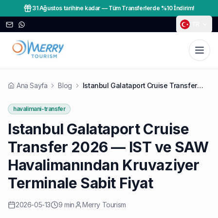
31 Ağustos tarihine kadar
—
Tüm Transferlerde %10 İndirim!
TR
Ana Sayfa
Blog
Istanbul Galataport Cruise Transfer 2026 — IST ve SAW Havalimanından Kruvaziyer Terminale Sabit Fiyat
havalimani-transfer
Istanbul Galataport Cruise
Transfer 2026 — IST ve SAW
Havalimanından Kruvaziyer
Terminale Sabit Fiyat
2026-05-13
9 min
Merry Tourism