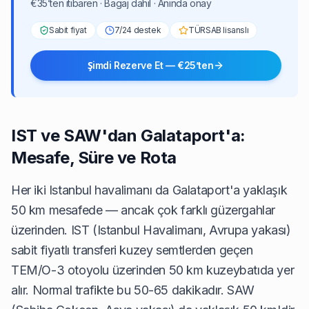
€35’ten itibaren · Bagaj dahil · Anında onay
Sabit fiyat
7/24 destek
TÜRSAB lisanslı
Şimdi Rezerve Et — €25’ten
IST ve SAW'dan Galataport'a:
Mesafe, Süre ve Rota
Her iki Istanbul havalimanı da Galataport'a yaklaşık
50 km mesafede — ancak çok farklı güzergahlar
üzerinden.
IST (Istanbul Havalimanı, Avrupa yakası)
sabit fiyatlı transferi
kuzey semtlerden geçen
TEM/O-3 otoyolu üzerinden 50 km kuzeybatıda yer
alır. Normal trafikte bu 50-65 dakikadır. SAW