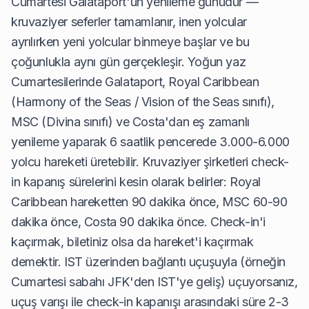
Cumartesi Galataport'un yenileme günüdür —
kruvaziyer seferler tamamlanır, inen yolcular
ayrılırken yeni yolcular binmeye başlar ve bu
çoğunlukla aynı gün gerçekleşir. Yoğun yaz
Cumartesilerinde Galataport, Royal Caribbean
(Harmony of the Seas / Vision of the Seas sınıfı),
MSC (Divina sınıfı) ve Costa'dan eş zamanlı
yenileme yaparak 6 saatlik pencerede 3.000-6.000
yolcu hareketi üretebilir. Kruvaziyer şirketleri check-
in kapanış sürelerini kesin olarak belirler: Royal
Caribbean hareketten 90 dakika önce, MSC 60-90
dakika önce, Costa 90 dakika önce. Check-in'i
kaçırmak, biletiniz olsa da hareket'i kaçırmak
demektir. IST üzerinden bağlantı uçuşuyla (örneğin
Cumartesi sabahı JFK'den IST'ye geliş) uçuyorsanız,
uçuş varışı ile check-in kapanışı arasındaki süre 2-3