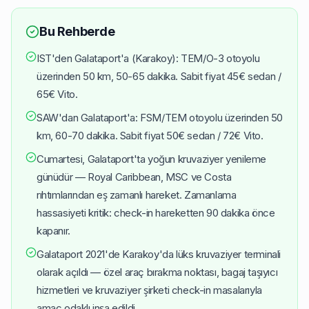
Bu Rehberde
IST'den Galataport'a (Karakoy): TEM/O-3 otoyolu
üzerinden 50 km, 50-65 dakika. Sabit fiyat 45€ sedan /
65€ Vito.
SAW'dan Galataport'a: FSM/TEM otoyolu üzerinden 50
km, 60-70 dakika. Sabit fiyat 50€ sedan / 72€ Vito.
Cumartesi, Galataport'ta yoğun kruvaziyer yenileme
günüdür — Royal Caribbean, MSC ve Costa
rıhtımlarından eş zamanlı hareket. Zamanlama
hassasiyeti kritik: check-in hareketten 90 dakika önce
kapanır.
Galataport 2021'de Karakoy'da lüks kruvaziyer terminali
olarak açıldı — özel araç bırakma noktası, bagaj taşıyıcı
hizmetleri ve kruvaziyer şirketi check-in masalarıyla
amaç odaklı inşa edildi.