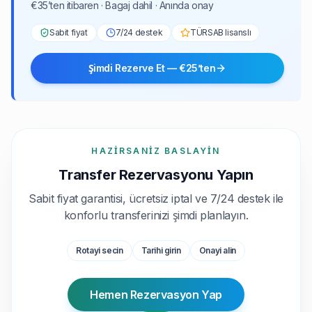
€35’ten itibaren · Bagaj dahil · Anında onay
Sabit fiyat
7/24 destek
TÜRSAB lisanslı
Şimdi Rezerve Et — €25’ten
HAZIRSANIZ BASLAYIN
Transfer Rezervasyonu Yapın
Sabit fiyat garantisi, ücretsiz iptal ve 7/24 destek ile
konforlu transferinizi şimdi planlayın.
Rotayi secin
Tarihi girin
Onayi alin
Hemen Rezervasyon Yap