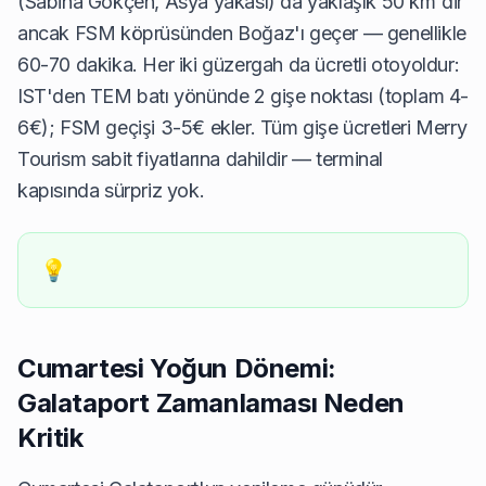
(Sabiha Gokçen, Asya yakası) da yaklaşık 50 km'dir
ancak FSM köprüsünden Boğaz'ı geçer — genellikle
60-70 dakika. Her iki güzergah da ücretli otoyoldur:
IST'den TEM batı yönünde 2 gişe noktası (toplam 4-
6€); FSM geçişi 3-5€ ekler. Tüm gişe ücretleri Merry
Tourism sabit fiyatlarına dahildir — terminal
kapısında sürpriz yok.
💡
Cumartesi Yoğun Dönemi:
Galataport Zamanlaması Neden
Kritik