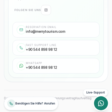
FOLGEN SIE UNS
RESERVATION EMAIL
info@merrytourism.com
FAST SUPPORT LINE
+90 544 898 98 12
WHATSAPP
+90 544 898 98 12
Live-Support
Datenschutzrichtlinie
Personenbeförderungsvertrag
Kaufvertrag
Urheberrechte
©
2026
Merry Tourism
Benötigen Sie Hilfe? Anrufen