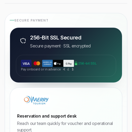
SECURE PAYMENT
256-Bit SSL Secured
Secure payment · SSL encrypted
AMERICAN
256-bit SSL
VISA
Pay
G Pay
EXPRESS
Pay onboard or in advance · € · £ · $
Reservation and support desk
Reach our team quickly for voucher and operational
support.