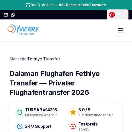
Bis 31. August
—
10% Rabatt auf alle Transfers!
TR
Startseite
/
Fethiye Transfer
Dalaman Flughafen Fethiye
Transfer — Privater
Flughafentransfer 2026
TÜRSAB #14316
5.0 / 5
Lizenzierte Agentur
Kundenzufriedenheit
Festpreis
24/7 Support
ab €25