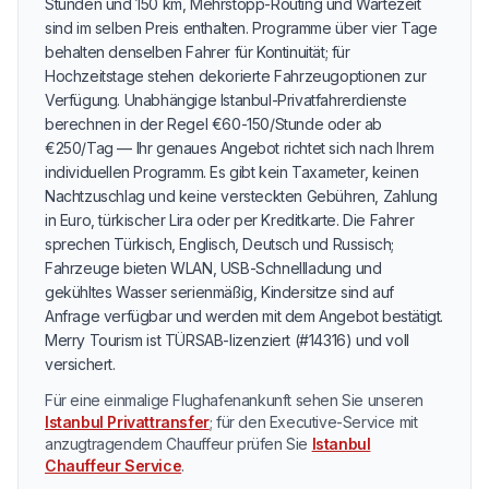
Stunden und 150 km, Mehrstopp-Routing und Wartezeit
sind im selben Preis enthalten. Programme über vier Tage
behalten denselben Fahrer für Kontinuität; für
Hochzeitstage stehen dekorierte Fahrzeugoptionen zur
Verfügung. Unabhängige Istanbul-Privatfahrerdienste
berechnen in der Regel €60-150/Stunde oder ab
€250/Tag — Ihr genaues Angebot richtet sich nach Ihrem
individuellen Programm. Es gibt kein Taxameter, keinen
Nachtzuschlag und keine versteckten Gebühren, Zahlung
in Euro, türkischer Lira oder per Kreditkarte. Die Fahrer
sprechen Türkisch, Englisch, Deutsch und Russisch;
Fahrzeuge bieten WLAN, USB-Schnellladung und
gekühltes Wasser serienmäßig, Kindersitze sind auf
Anfrage verfügbar und werden mit dem Angebot bestätigt.
Merry Tourism ist TÜRSAB-lizenziert (#14316) und voll
versichert.
Für eine einmalige Flughafenankunft sehen Sie unseren
Istanbul Privattransfer
; für den Executive-Service mit
anzugtragendem Chauffeur prüfen Sie
Istanbul
Chauffeur Service
.