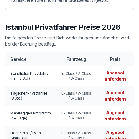
Kontaktieren Sie uns für ein individuelles Angebot.
Istanbul Privatfahrer Preise 2026
Die folgenden Preise sind Richtwerte. Ihr genaues Angebot wird
bei der Buchung bestätigt.
Service
Fahrzeug
Preis
Angebot
Stündlicher Privatfahrer
E-Class / V-Class
(min. 3 Std.)
/ S-Class
anfordern
Angebot
Täglicher Privatfahrer
E-Class / V-Class
(8 Std.)
/ S-Class
anfordern
Angebot
Mehrtägiges Programm
E-Class / V-Class
(4+ Tage)
/ S-Class
anfordern
Angebot
Hochzeits- / Event-
E-Class / V-Class
Chauffeur
/ S-Class
anfordern