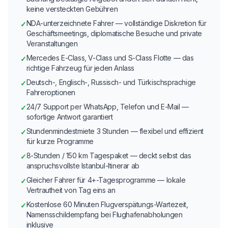
keine versteckten Gebühren
NDA-unterzeichnete Fahrer — vollständige Diskretion für
✓
Geschäftsmeetings, diplomatische Besuche und private
Veranstaltungen
Mercedes E-Class, V-Class und S-Class Flotte — das
✓
richtige Fahrzeug für jeden Anlass
Deutsch-, Englisch-, Russisch- und Türkischsprachige
✓
Fahreroptionen
24/7 Support per WhatsApp, Telefon und E-Mail —
✓
sofortige Antwort garantiert
Stundenmindestmiete 3 Stunden — flexibel und effizient
✓
für kurze Programme
8-Stunden / 150 km Tagespaket — deckt selbst das
✓
anspruchsvollste Istanbul-Itinerar ab
Gleicher Fahrer für 4+-Tagesprogramme — lokale
✓
Vertrautheit von Tag eins an
Kostenlose 60 Minuten Flugverspätungs-Wartezeit,
✓
Namensschildempfang bei Flughafenabholungen
inklusive