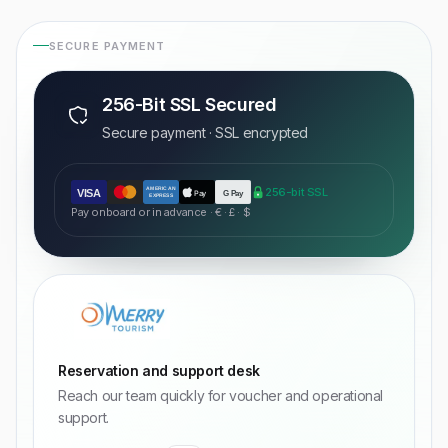
SECURE PAYMENT
256-Bit SSL Secured
Secure payment · SSL encrypted
AMERICAN
256-bit SSL
VISA
Pay
G Pay
EXPRESS
Pay onboard or in advance · € · £ · $
Reservation and support desk
Reach our team quickly for voucher and operational
support.