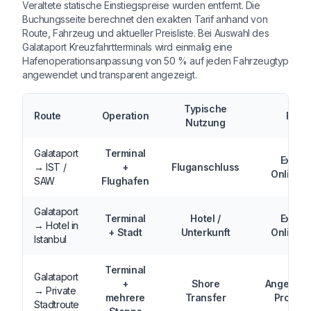
Veraltete statische Einstiegspreise wurden entfernt. Die
Buchungsseite berechnet den exakten Tarif anhand von
Route, Fahrzeug und aktueller Preisliste. Bei Auswahl des
Galataport Kreuzfahrtterminals wird einmalig eine
Hafenoperationsanpassung von 50 % auf jeden Fahrzeugtyp
angewendet und transparent angezeigt.
Typische
Route
Operation
Preis
Nutzung
Galataport
Terminal
Exakte
→ IST /
+
Fluganschluss
Onlinepr
SAW
Flughafen
Galataport
Terminal
Hotel /
Exakte
→ Hotel in
+ Stadt
Unterkunft
Onlinepr
Istanbul
Terminal
Galataport
+
Shore
Angebot 
→ Private
mehrere
Transfer
Progra
Stadtroute