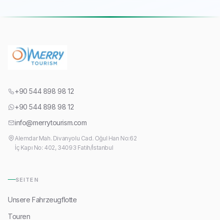
+90 544 898 98 12
+90 544 898 98 12
info@merrytourism.com
Alemdar Mah. Divanyolu Cad. Oğul Han No:62
İç Kapı No: 402, 34093 Fatih/İstanbul
SEITEN
Unsere Fahrzeugflotte
Touren