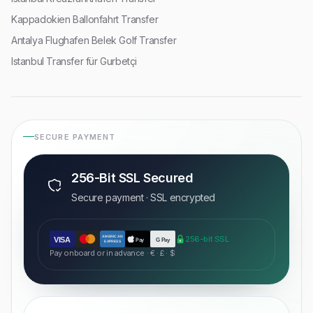
Kappadokien Ballonfahrt Transfer
Antalya Flughafen Belek Golf Transfer
Istanbul Transfer für Gurbetçi
SECURE PAYMENT
256-Bit SSL Secured
Secure payment · SSL encrypted
AMERICAN
256-bit SSL
VISA
Pay
G Pay
EXPRESS
Pay onboard or in advance · € · £ · $