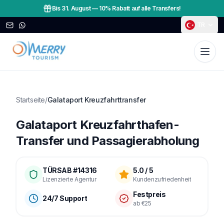
Bis 31. August
—
10% Rabatt auf alle Transfers!
TR
Startseite
/
Galataport Kreuzfahrttransfer
Galataport Kreuzfahrthafen-
Transfer und Passagierabholung
TÜRSAB #14316
5.0 / 5
Lizenzierte Agentur
Kundenzufriedenheit
Festpreis
24/7 Support
ab €25