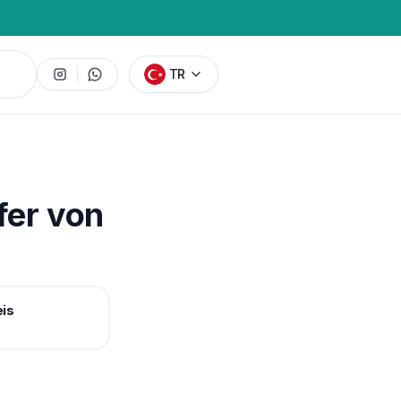
TR
fer von
eis