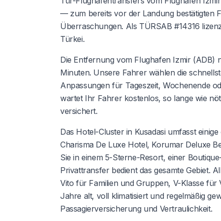
Tür-Flughafentransfers vom Flughafen Izmir
— zum bereits vor der Landung bestätigten F
Überraschungen. Als TÜRSAB #14316 lizenzie
Türkei.
Die Entfernung vom Flughafen Izmir (ADB) n
Minuten. Unsere Fahrer wählen die schnellst
Anpassungen für Tageszeit, Wochenende oder
wartet Ihr Fahrer kostenlos, so lange wie nö
versichert.
Das Hotel-Cluster in Kusadasi umfasst einige
Charisma De Luxe Hotel, Korumar Deluxe Be
Sie in einem 5-Sterne-Resort, einer Boutiq
Privattransfer bedient das gesamte Gebiet. A
Vito für Familien und Gruppen, V-Klasse für
Jahre alt, voll klimatisiert und regelmäßig 
Passagierversicherung und Vertraulichkeit.