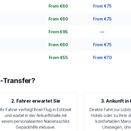
From €60
From €75
From €60
From €75
From €95
—
From €60
From €75
From €55
From €70
i-Transfer?
2. Fahrer erwartet Sie
3. Ankunft in
Ihr Fahrer verfolgt Ihren Flug in Echtzeit
Direkte Fahrt zur Lobb
und wartet in der Ankunftshalle mit
Hotels oder zu Ihrer 
einem personalisierten Namensschild.
komfortablen Mer
Gepäckhilfe inklusive.
Umsteigen, ohn