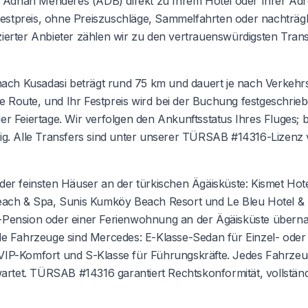
 Adnan Menderes (ADB) direkt zu Ihrem Hotel oder Ihrer Adr
estpreis, ohne Preiszuschläge, Sammelfahrten oder nachträgl
rter Anbieter zählen wir zu den vertrauenswürdigsten Trans
ach Kusadasi beträgt rund 75 km und dauert je nach Verkehr
e Route, und Ihr Festpreis wird bei der Buchung festgeschri
 Feiertage. Wir verfolgen den Ankunftsstatus Ihres Fluges; 
tig. Alle Transfers sind unter unserer TÜRSAB #14316-Lizenz v
 der feinsten Häuser an der türkischen Ägäisküste: Kismet Hote
ach & Spa, Sunis Kumköy Beach Resort und Le Bleu Hotel & R
ue-Pension oder einer Ferienwohnung an der Ägäisküste über
lle Fahrzeuge sind Mercedes: E-Klasse-Sedan für Einzel- oder
 VIP-Komfort und S-Klasse für Führungskräfte. Jedes Fahrzeug
gewartet. TÜRSAB #14316 garantiert Rechtskonformität, vollstän