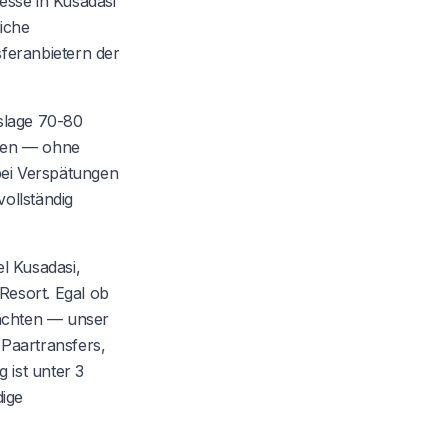
esse in Kusadasi
iche
feranbietern der
slage 70-80
eben — ohne
bei Verspätungen
ollständig
l Kusadasi,
esort. Egal ob
nachten — unser
 Paartransfers,
 ist unter 3
dige