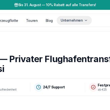
Bis 31. August
—
10% Rabatt auf alle Transfers!
Unternehmen
rzeugflotte
Touren
Blog
— Privater Flughafentrans
i
Festpr
24/7 Support
friedenheit
ab €25