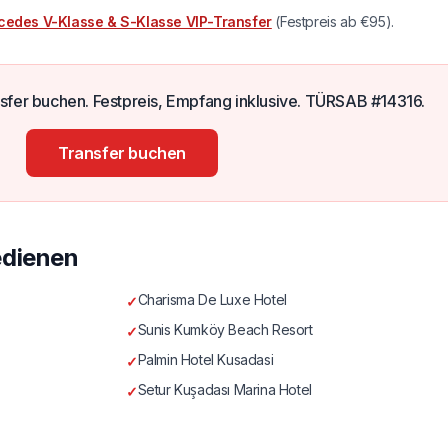
cedes V-Klasse & S-Klasse VIP-Transfer
(Festpreis ab €95).
nsfer buchen. Festpreis, Empfang inklusive. TÜRSAB #14316.
Transfer buchen
edienen
Charisma De Luxe Hotel
✓
Sunis Kumköy Beach Resort
✓
Palmin Hotel Kusadasi
✓
Setur Kuşadası Marina Hotel
✓