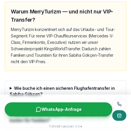
Warum MerryTurizm — und nicht nur VIP-
Transfer?
MerryTurizm konzentriert sich auf das Urlaubs- und Tour-
Segment. Für reine VIP-Chauffeurservices (Mercedes V-
Class, Firmenkonto, Executive) nutzen wir unser
Schwesterprojekt KingsWorldTransfer. Dadurch zahlen
Familien und Touristen für ihren Sabiha Gökçen-Transfer
nicht den VIP-Preis.
Wie buche ich einen sicheren Flughafentransfer in
Sabiha Gökçen?
WhatsApp-Anfrage
Welcher Sabiha Gökçen-Transferservice ist am
besten für Familien?
TÜRSAB lizenziert · 5.0★