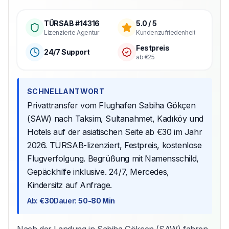
TÜRSAB #14316
5.0 / 5
Lizenzierte Agentur
Kundenzufriedenheit
Festpreis
24/7 Support
ab €25
SCHNELLANTWORT
Privattransfer vom Flughafen Sabiha Gökçen
(SAW) nach Taksim, Sultanahmet, Kadıköy und
Hotels auf der asiatischen Seite ab €30 im Jahr
2026. TÜRSAB-lizenziert, Festpreis, kostenlose
Flugverfolgung. Begrüßung mit Namensschild,
Gepäckhilfe inklusive. 24/7, Mercedes,
Kindersitz auf Anfrage.
Ab
:
€30
Dauer
:
50-80 Min
Nach der Landung in Sabiha Gökcen (SAW) fahren