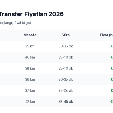
ransfer Fiyatları 2026
langıç fiyat bilgisi:
Mesafe
Süre
Fiyat (
35 km
30-35 dk
€
40 km
35-40 dk
€
38 km
35-40 dk
€
36 km
30-35 dk
€
37 km
32-38 dk
€
42 km
38-45 dk
€