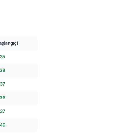
başlangıç)
35
38
37
36
37
40