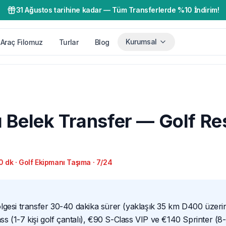
31 Ağustos tarihine kadar
—
Tüm Transferlerde %10 İndirim!
Kurumsal
Araç Filomuz
Turlar
Blog
 Belek Transfer — Golf Re
0 dk · Golf Ekipmanı Taşıma · 7/24
lgesi transfer 30-40 dakika sürer (yaklaşık 35 km D400 üzeri
ss (1-7 kişi golf çantalı), €90 S-Class VIP ve €140 Sprinter (8