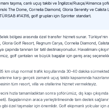
anı taşıma, canlı uçuş takibi ve İngilizce/Rusça/Almanca şoför
ski The Dome, Cornelia Diamond, Gloria Serenity ve Calista 
 TÜRSAB #14316, golf grupları için Sprinter standart.
elek bölgesi arasında özel transfer hizmeti sunar. Türkiye'nin
y, Gloria Golf Resort, Regnum Carya, Cornelia Diamond, Calist
nya çapında tanınan bir tatil destinasyonudur. Havalimanı çıkışı
ümüz, golf çantaları ve büyük bagajlar için geniş araç seçenek
 km olup normal trafik koşullarında 30-40 dakika sürmektedir.
lerine karşı gerçek zamanlı uçuş takibi kapsamında hazırlanı
nin tüm resort, villa ve otellerine hizmet vermekteyiz.
cini hızla tamamladıktan sonra şoförümüz, dış kapı çıkışında 
zmeti). Bagajlarınızın araca yerleştirilmesinde tam destek sağlanır
ibi özel taşımalar için önemlidir. Golf ekipmanlı yolcular için 