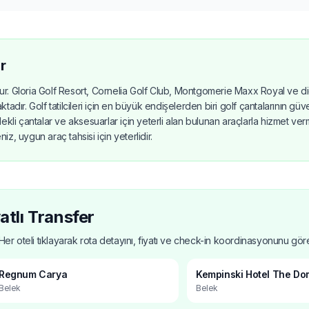
er
r. Gloria Golf Resort, Cornelia Golf Club, Montgomerie Maxx Royal ve diğ
adır. Golf tatilcileri için en büyük endişelerden biri golf çantalarının güve
ekli çantalar ve aksesuarlar için yeterli alan bulunan araçlarla hizmet ve
z, uygun araç tahsisi için yeterlidir.
atlı Transfer
Her oteli tıklayarak rota detayını, fiyatı ve check-in koordinasyonunu göreb
Regnum Carya
Kempinski Hotel The D
Belek
Belek