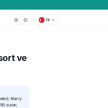
TR
sort ve
nden). Merry
-16) sunar;