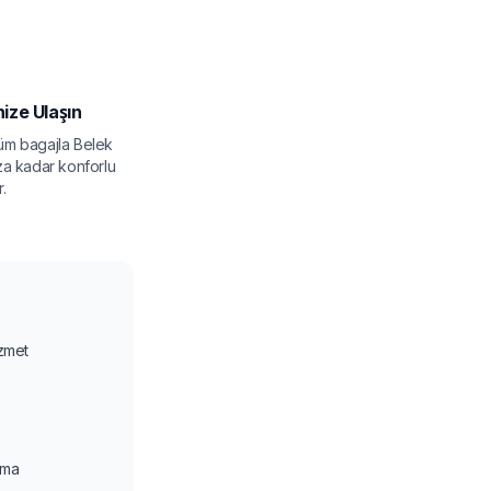
nize Ulaşın
 tüm bagajla Belek
za kadar konforlu
.
izmet
ama