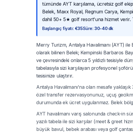
tümünde AYT karşılama, ücretsiz golf ekipm
Belek, Maxx Royal, Regnum Carya, Kempin
dahil 50+ 5★ golf resort'una hizmet verir.
Başlangıç fiyatı
:
€35
Süre
:
30-40 dk
Merry Turizm, Antalya Havalimanı (AYT) ile B
olarak bilinen Belek; Kempinski Barbaros Ba
ve çevresindeki onlarca 5 yıldızlı tesisiyle dü
tabelasıyla sizi karşılayan profesyonel şoför
tesisinize ulaştırır.
Antalya Havalimanı'na olan mesafe yaklaşık 35
özel transfer rezervasyonunuz, uçuş gecikme
durumunda ek ücret uygulanmaz. Belek bölgesi
AYT havalimanı varış salonunda check-in süre
yazılı tabela ile sizi karşılar (meet & greet hi
büyük bavul, bebek arabası veya golf çantası g