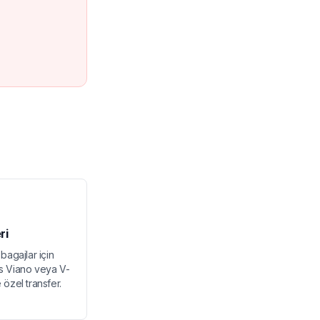
ri
bagajlar için
s Viano veya V-
e özel transfer.