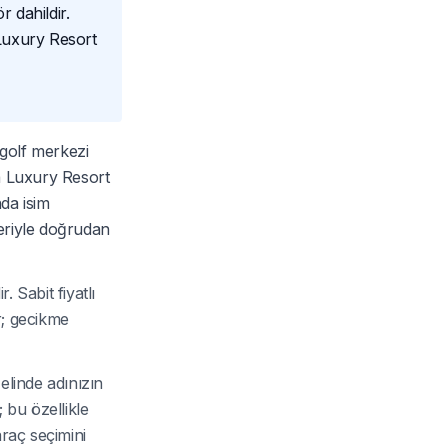
 dahildir.
Luxury Resort
 golf merkezi
a Luxury Resort
nda isim
leriyle doğrudan
 Sabit fiyatlı
r; gecikme
elinde adınızın
; bu özellikle
araç seçimini