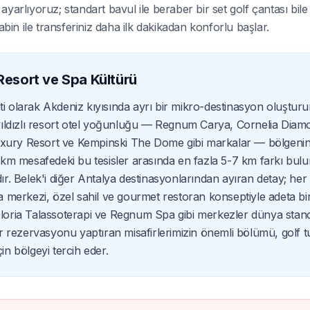
yarlıyoruz; standart bavul ile beraber bir set golf çantası bil
abin ile transferiniz daha ilk dakikadan konforlu başlar.
 Resort ve Spa Kültürü
ti olarak Akdeniz kıyısında ayrı bir mikro-destinasyon oluştur
5 yıldızlı resort otel yoğunluğu — Regnum Carya, Cornelia Diam
Luxury Resort ve Kempinski The Dome gibi markalar — bölgeni
 km mesafedeki bu tesisler arasında en fazla 5-7 km farkı bu
dır. Belek'i diğer Antalya destinasyonlarından ayıran detay; her
merkezi, özel sahil ve gourmet restoran konseptiyle adeta bir 
 Gloria Talassoterapi ve Regnum Spa gibi merkezler dünya stan
r rezervasyonu yaptıran misafirlerimizin önemli bölümü, golf 
in bölgeyi tercih eder.