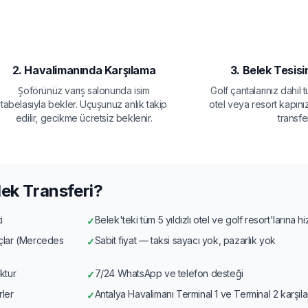
2. Havalimanında Karşılama
3. Belek Tesisi
Şoförünüz varış salonunda isim
Golf çantalarınız dahil
tabelasıyla bekler. Uçuşunuz anlık takip
otel veya resort kapını
edilir, gecikme ücretsiz beklenir.
transfer
ek Transferi?
i
Belek'teki tüm 5 yıldızlı otel ve golf resort'larına h
✓
açlar (Mercedes
Sabit fiyat — taksi sayacı yok, pazarlık yok
✓
ktur
7/24 WhatsApp ve telefon desteği
✓
rler
Antalya Havalimanı Terminal 1 ve Terminal 2 karşıl
✓