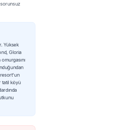
e sorunsuz
ur. Yüksek
ond, Gloria
n omurgasını
lunduğundan
 resort'un
tatil köyü
dardında
tutkunu