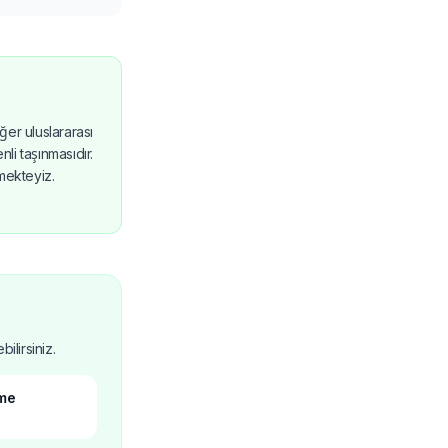
er uluslararası
nli taşınmasıdır.
rmekteyiz.
ilirsiniz.
ome