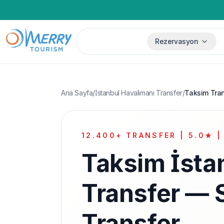
Rezervasyon
Ana Sayfa
/
İstanbul Havalimanı Transfer
/
Taksim Tra
12.400+ TRANSFER | 5.0★ |
Taksim İsta
Transfer — S
Transfer