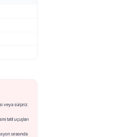
si veya sürpriz
i tatil uçuşları
asyon sırasında