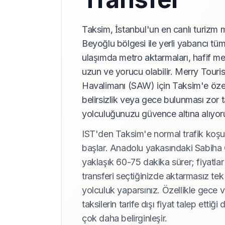
Taksim, İstanbul'un en canlı turizm m
Beyoğlu bölgesi ile yerli yabancı tü
ulaşımda metro aktarmaları, hafif me
uzun ve yorucu olabilir. Merry Tou
Havalimanı (SAW) için Taksim'e özel,
belirsizlik veya gece bulunması zor t
yolculuğunuzu güvence altına alıyor
IST'den Taksim'e normal trafik koşu
başlar. Anadolu yakasındaki Sabiha
yaklaşık 60-75 dakika sürer; fiyatlar
transferi seçtiğinizde aktarmasız tek
yolculuk yaparsınız. Özellikle gece v
taksilerin tarife dışı fiyat talep ett
çok daha belirginleşir.