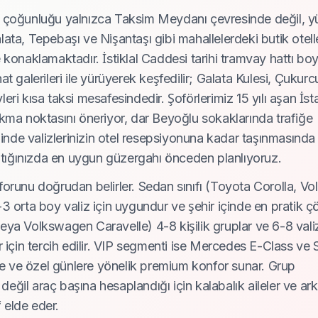
k çoğunluğu yalnızca Taksim Meydanı çevresinde değil, 
ata, Tepebaşı ve Nişantaşı gibi mahallelerdeki butik otell
 konaklamaktadır. İstiklal Caddesi tarihi tramvay hattı b
t galerileri ile yürüyerek keşfedilir; Galata Kulesi, Çukur
ri kısa taksi mesafesindedir. Şoförlerimiz 15 yılı aşan İst
kma noktasını öneriyor, dar Beyoğlu sokaklarında trafiğe
ğinde valizlerinizin otel resepsiyonuna kadar taşınmasında
aştığınızda en uygun güzergahı önceden planlıyoruz.
forunu doğrudan belirler. Sedan sınıfı (Toyota Corolla, V
3 orta boy valiz için uygundur ve şehir içinde en pratik 
eya Volkswagen Caravelle) 4-8 kişilik gruplar ve 6-8 vali
 için tercih edilir. VIP segmenti ise Mercedes E-Class ve S
ine ve özel günlere yönelik premium konfor sunar. Grup
 değil araç başına hesaplandığı için kalabalık aileler ve a
f elde eder.