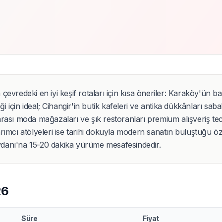
evredeki en iyi keşif rotaları için kısa öneriler: Karaköy'ün b
i için ideal; Cihangir'in butik kafeleri ve antika dükkânları sab
ararası moda mağazaları ve şık restoranları premium alışveriş te
ımcı atölyeleri ise tarihi dokuyla modern sanatın buluştuğu öz
danı'na 15-20 dakika yürüme mesafesindedir.
26
Süre
Fiyat