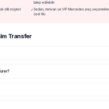
talep edilebilir
 dilli müşteri
Sedan, minivan ve VIP Mercedes araç seçenekleri
✓
özel filo
sim Transfer
sürer?