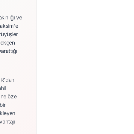
kınlığı ve
Taksim'e
rüyüşler
 Gökçen
arattığı
EUR'dan
hil
ine özel
bir
ekleyen
vantajı