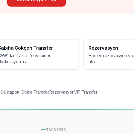
Sabiha Gökçen Transfer
Rezervasyon
SAW'dan Taksim'e ve diğer
Hemen rezervasyon yapı
destinasyonlara
alın
r
Galataport Cruise Transfer
Rezervasyon
VIP Transfer
TRANSFER