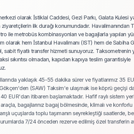
erkezi olarak İstiklal Caddesi, Gezi Parkı, Galata Kulesi ya
m ziyaretçilerin ilk durağı konumundadır. Havalimanından 
tro ile metrobüs kombinasyonları ve bagajlarla yapılan yü
rism olarak hem İstanbul Havalimanı (IST) hem de Sabiha
 sabit fiyatlı transfer hizmeti sunuyoruz. Taksometrenin y
aksi sıkıntısı olmadan, kapıdan kapıya teslim garantisiyle
uz.
llarında yaklaşık 45-55 dakika sürer ve fiyatlarımız 35 
 Gökçen'den (SAW) Taksim'e ulaşmak ise köprü geçişi da
 40 EUR'dan itibaren başlamaktadır. Hafif raylı sistem yer
 araçla, bagajlarınız bagaj bölmesinde, klimalı ve konforlu 
arışlı uçuşlarda toplu taşımanın seyrekleştiği saatlerde, b
iği durumlarda 7/24 önceden rezerve edilmiş özel transferin a