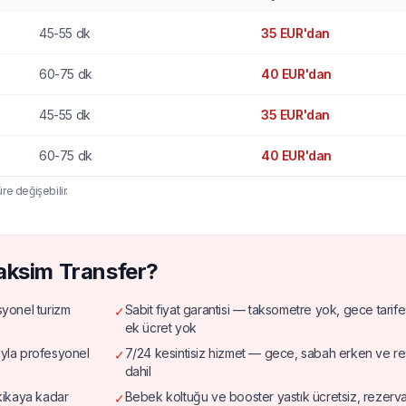
45-55 dk
35 EUR'dan
60-75 dk
40 EUR'dan
45-55 dk
35 EUR'dan
60-75 dk
40 EUR'dan
re değişebilir.
aksim Transfer?
syonel turizm
Sabit fiyat garantisi — taksometre yok, gece tarife
✓
ek ücret yok
ıyla profesyonel
7/24 kesintisiz hizmet — gece, sabah erken ve resm
✓
dahil
kikaya kadar
Bebek koltuğu ve booster yastık ücretsiz, rezerv
✓