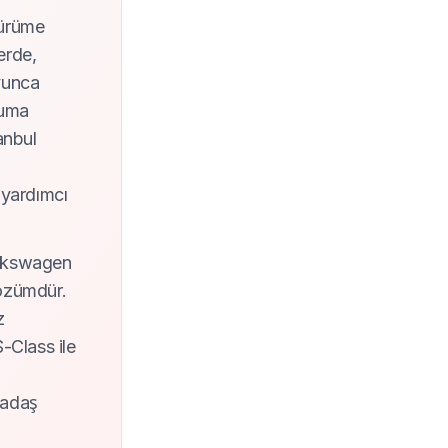
yürüme
erde,
oyunca
cuma
anbul
 yardımcı
olkswagen
çözümdür.
z
-Class ile
rkadaş