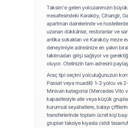
Taksim'e gelen yolcularımızın büyü
mesafesindeki Karaköy, Cihangir, Gal
apartman dairelerinde ve hostellerde
uzanan dükkânlar, restoranlar ve sana
antika sokakları ve Karaköy meze evle
deneyimiyle adresinize en yakın bıra
takılmadan girişi sağlıyor ve gerekti
oluyor. Otelinizin tam adresini payl
Araç tipi seçimi yolculuğunuzun kon
Passat veya muadili) 1-3 yolcu ve 2-
Minivan kategorisi (Mercedes Vito v
kapasitesiyle aile veya küçük gruplar
kurumsal seyahatlere, balayı çiftler
transferlerinde toplam ücret kişi başı
grupları taksiye kıyasla ciddi tasarru