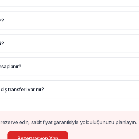
z?
ü?
hesaplanır?
iş transferi var mı?
rezerve edin, sabit fiyat garantisiyle yolculuğunuzu planlayın.
Rezervasyon Yap