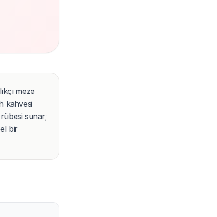
alıkçı meze
ah kahvesi
crübesi sunar;
el bir