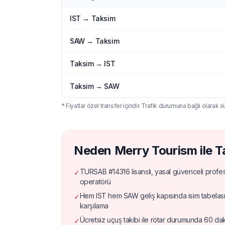
IST → Taksim
SAW → Taksim
Taksim → IST
Taksim → SAW
* Fiyatlar özel transfer içindir. Trafik durumuna bağlı olarak sü
Neden Merry Tourism ile T
TURSAB #14316 lisanslı, yasal güvenceli profe
✓
operatörü
Hem IST hem SAW geliş kapısında isim tabelas
✓
karşılama
Ücretsiz uçuş takibi ile rötar durumunda 60 da
✓