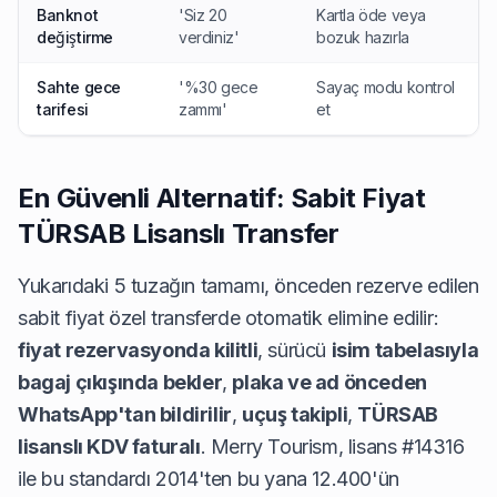
Banknot
'Siz 20
Kartla öde veya
değiştirme
verdiniz'
bozuk hazırla
Sahte gece
'%30 gece
Sayaç modu kontrol
tarifesi
zammı'
et
En Güvenli Alternatif: Sabit Fiyat
TÜRSAB Lisanslı Transfer
Yukarıdaki 5 tuzağın tamamı, önceden rezerve edilen
sabit fiyat özel transferde otomatik elimine edilir:
fiyat rezervasyonda kilitli
, sürücü
isim tabelasıyla
bagaj çıkışında bekler
,
plaka ve ad önceden
WhatsApp'tan bildirilir
,
uçuş takipli
,
TÜRSAB
lisanslı KDV faturalı
. Merry Tourism, lisans #14316
ile bu standardı 2014'ten bu yana 12.400'ün