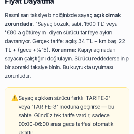
Fiyat Dayatma
Resmi sarı taksiye bindiğinizde sayaç
açık olmak
zorundadır
. 'Sayaç bozuk, sabit 1500 TL' veya
'€80'a götüreyim' diyen sürücü tarifeye aykırı
davranıyor. Gerçek tarife: açılış 34 TL + km başı 22
TL + (gece +%15).
Korunma:
Kapıyı açmadan
sayacın çalıştığını doğrulayın. Sürücü reddederse inip
bir sonraki taksiye binin. Bu kuyrukta uyulması
zorunludur.
⚠️
Sayaç açıkken sürücü farklı 'TARIFE-2'
veya 'TARIFE-3' moduna geçirirse — bu
sahte. Gündüz tek tarife vardır; sadece
00:00-06:00 arası gece tarifesi otomatik
aktiftir.