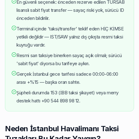
En güvenli seçenek: önceden rezerve edilen TÜRSAB
lisanslı sabit fiyat transfer — sayaç riski yok, sürücü ID
önceden bildirilir.
Terminal içinde 'taksi/transfer' teklif eden HİÇ KİMSE
yetkili değildir — IST/SAW yalnız dış çıkışta resmi taksi
kuyruğu vardır.
Resmi sarı taksiye binerken sayaç açık olmalı; sürücü
'sabit fiyat' diyorsa bu tarifeye aykırı.
Gerçek İstanbul gece tarifesi sadece 00:00-06:00
arası +%15 — başka oran sahte.
Şüpheli durumda 153 (İBB taksi şikayet) veya merry
destek hattı +90 544 898 98 12.
Neden İstanbul Havalimanı Taksi
Tuzakları Bu Kadar Yaygın?