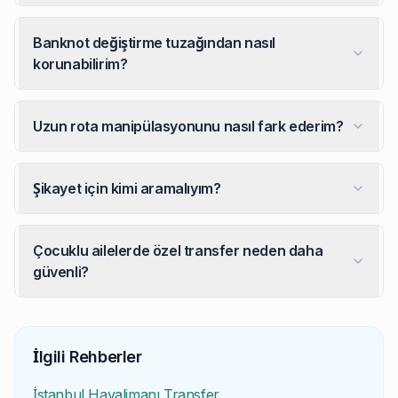
Banknot değiştirme tuzağından nasıl
korunabilirim?
Uzun rota manipülasyonunu nasıl fark ederim?
Şikayet için kimi aramalıyım?
Çocuklu ailelerde özel transfer neden daha
güvenli?
İstanbul Havalimanı'nda en güvenli transfer hangisi?
Önceden rezerve edilen TÜRSAB lisanslı sabit fiyat özel t
İlgili Rehberler
Terminal içinde taksi teklif edenler güvenli mi?
İstanbul Havalimanı Transfer