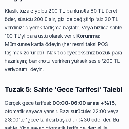
Klasik tuzak: yolcu 200 TL banknotla 80 TL ücret
öder, sürücü 200'ü alır, gizlice değiştirip 'siz 20 TL
verdiniz' diyerek tartışma başlatır. Veya hızlıca sahte
100 TL'yi para üstü olarak verir.
Korunma:
Mümkünse kartla ödeyin (her resmi taksi POS
taşımak zorunda). Nakit ödeyecekseniz bozuk para
hazırlayın; banknotu verirken yüksek sesle '200 TL
veriyorum' deyin.
Tuzak 5: Sahte 'Gece Tarifesi' Talebi
Gerçek gece tarifesi:
00:00-06:00 arası +%15
,
otomatik sayaca yansır. Bazı sürücüler 22:00 veya
23:00'te 'gece tarifesi başladı, +%30 öde' der. Bu
sahte. Yine sayaç otomatik tarife belirler; el ile