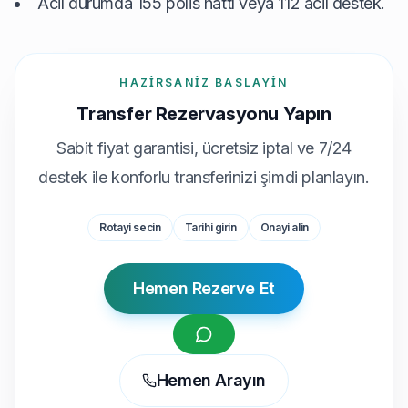
Acil durumda 155 polis hattı veya 112 acil destek.
HAZIRSANIZ BASLAYIN
Transfer Rezervasyonu Yapın
Sabit fiyat garantisi, ücretsiz iptal ve 7/24
destek ile konforlu transferinizi şimdi planlayın.
Rotayi secin
Tarihi girin
Onayi alin
Hemen Rezerve Et
Hemen Arayın