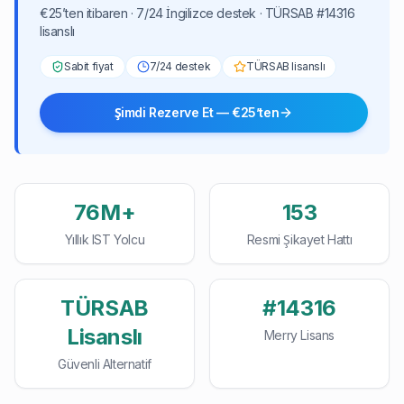
€25’ten itibaren · 7/24 İngilizce destek · TÜRSAB #14316
lisanslı
Sabit fiyat
7/24 destek
TÜRSAB lisanslı
Şimdi Rezerve Et — €25’ten
76M+
153
Yıllık IST Yolcu
Resmi Şikayet Hattı
TÜRSAB
#14316
Lisanslı
Merry Lisans
Güvenli Alternatif