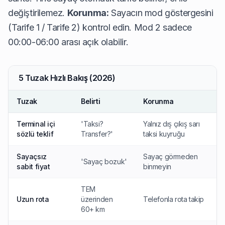
değiştirilemez.
Korunma:
Sayacın mod göstergesini
(Tarife 1 / Tarife 2) kontrol edin. Mod 2 sadece
00:00-06:00 arası açık olabilir.
5 Tuzak Hızlı Bakış (2026)
Tuzak
Belirti
Korunma
Terminal içi
'Taksi?
Yalnız dış çıkış sarı
sözlü teklif
Transfer?'
taksi kuyruğu
Sayaçsız
Sayaç görmeden
'Sayaç bozuk'
sabit fiyat
binmeyin
TEM
Uzun rota
üzerinden
Telefonla rota takip
60+ km