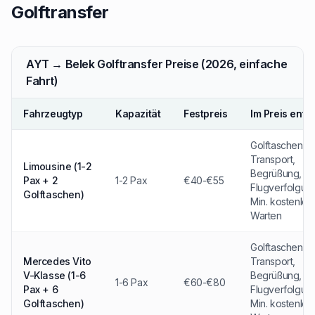
Golftransfer
AYT → Belek Golftransfer Preise (2026, einfache
Fahrt)
Fahrzeugtyp
Kapazität
Festpreis
Im Preis enth
Golftaschen-
Transport,
Limousine (1-2
Begrüßung,
Pax + 2
1-2 Pax
€40-€55
Flugverfolgun
Golftaschen)
Min. kostenlos
Warten
Golftaschen-
Mercedes Vito
Transport,
V-Klasse (1-6
Begrüßung,
1-6 Pax
€60-€80
Pax + 6
Flugverfolgun
Golftaschen)
Min. kostenlos