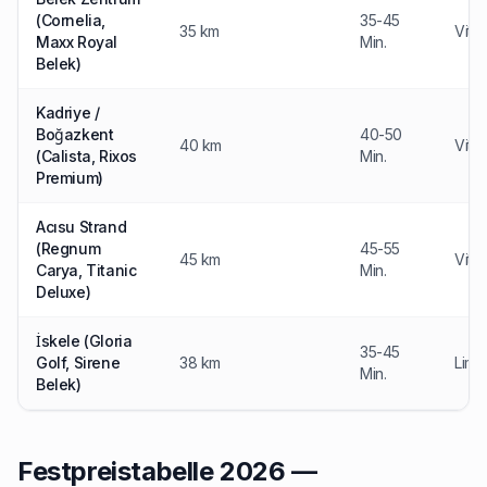
(Cornelia,
35-45
35 km
Vito
Maxx Royal
Min.
Belek)
Kadriye /
Boğazkent
40-50
40 km
Vito
(Calista, Rixos
Min.
Premium)
Acısu Strand
(Regnum
45-55
45 km
Vito 
Carya, Titanic
Min.
Deluxe)
İskele (Gloria
35-45
Golf, Sirene
38 km
Limo
Min.
Belek)
Festpreistabelle 2026 —