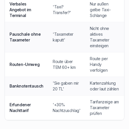
Verbales
Nur außen
'Taxi?
Angebot im
gelbe Taxi-
Transfer?'
Terminal
Schlange
Nicht ohne
Pauschale ohne
'Taxameter
aktives
Taxameter
kaputt'
Taxameter
einsteigen
Route per
Route über
Routen-Umweg
Handy
TEM 60+ km
verfolgen
'Sie gaben mir
Kartenzahlung
Banknotentausch
20 TL'
oder laut zählen
Tarifanzeige am
Erfundener
'+30%
Taxameter
Nachttarif
Nachtzuschlag'
prüfen