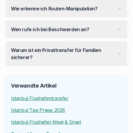
Wie erkenne ich Routen-Manipulation?
Wen rufe ich bei Beschwerden an?
Warum ist ein Privattransfer für Familien
sicherer?
Welcher Flughafentransfer ist in Istanbul am sicherst
Ein vorgebuchter TÜRSAB-lizenzierter Festpreis-Privatt
Verwandte Artikel
Sind Taxi-Angebote im Terminal sicher?
Istanbul Flughafentransfer
Nein. Weder IST noch SAW haben autorisierte Taxi- ode
Istanbul Taxi Preise 2026
Was tun, wenn das Taxameter 'kaputt' ist?
Festpreis ohne laufendes Taxameter verletzt den offiz
Istanbul Flughafen Meet & Greet
Wie hoch ist der echte Istanbul-Nachtzuschlag?