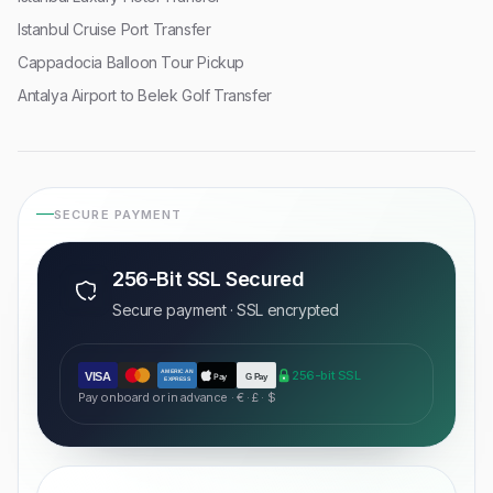
Istanbul Cruise Port Transfer
Cappadocia Balloon Tour Pickup
Antalya Airport to Belek Golf Transfer
SECURE PAYMENT
256-Bit SSL Secured
Secure payment · SSL encrypted
AMERICAN
256-bit SSL
VISA
Pay
G Pay
EXPRESS
Pay onboard or in advance · € · £ · $