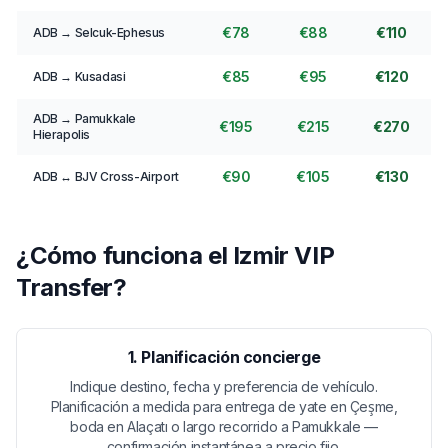
€78
€88
€110
ADB → Selcuk-Ephesus
€85
€95
€120
ADB → Kusadasi
ADB → Pamukkale
€195
€215
€270
Hierapolis
€90
€105
€130
ADB ↔ BJV Cross-Airport
¿Cómo funciona el Izmir VIP
Transfer?
1. Planificación concierge
Indique destino, fecha y preferencia de vehículo.
Planificación a medida para entrega de yate en Çeşme,
boda en Alaçatı o largo recorrido a Pamukkale —
confirmación instantánea a precio fijo.