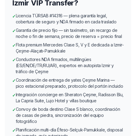
Izmir VIP Transfer?
Licencia TÜRSAB #14316 — plena garantía legal,
✓
cobertura de seguro y NDA firmado en cada traslado
Garantía de precio fijo — sin taxímetro, sin recargo de
✓
noche o fin de semana, precio de reserva = precio final
Flota premium Mercedes Clase S, V y E dedicada a Izmir-
✓
Çeşme-Alaçatı-Pamukkale
Conductores NDA firmados, multilingües
✓
(ES/EN/DE/TR/RU/AR), expertos en autopista Izmir y
tráfico de Çeşme
Coordinación de entrega de yates Çeşme Marina —
✓
pico estacional preparado, protocolo del portón incluido
Integración concierge en Sheraton Çeşme, Radisson Blu,
✓
La Capria Suite, Lujo Hotel y villas boutique
Convoy de boda destino Clase S blanco, coordinación
✓
de casas de piedra, sincronización del equipo
fotográfico
Planificación multi-día Éfeso-Selçuk-Pamukkale, disposal
✓
de jornada, guía autorizado