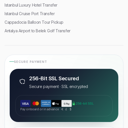
Istanbul Luxury Hotel Transfer
Istanbul Cruise Port Transfer
Cappadocia Balloon Tour Pickup
Antalya Airport to Belek Golf Transfer
SECURE PAYMENT
256-Bit SSL Secured
Secure payment · SSL encrypted
AMERICAN
256-bit SSL
VISA
Pay
G Pay
EXPRESS
Pay onboard or in advance · € · £ · $