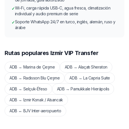
Wi-Fi, carga rápida USB-C, agua fresca, climatización
✓
individual y audio premium de serie
Soporte WhatsApp 24/7 en turco, inglés, alemán, ruso y
✓
árabe
Rutas populares Izmir VIP Transfer
ADB → Marina de Çeşme
ADB → Alaçatı Sheraton
ADB → Radisson Blu Çeşme
ADB → La Capria Suite
ADB → Selçuk-Éfeso
ADB → Pamukkale Hierápolis
ADB → Izmir Konak / Alsancak
ADB ↔ BJV Inter-aeropuerto