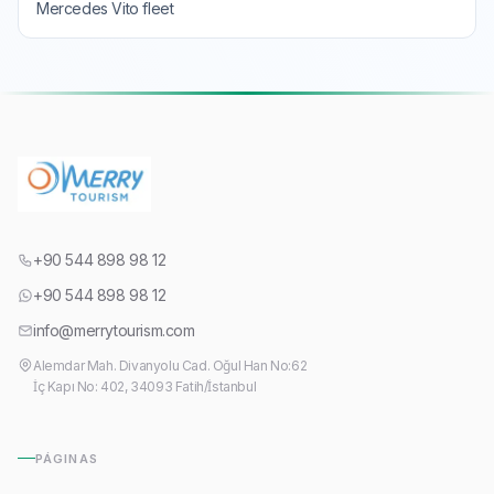
Mercedes Vito fleet
+90 544 898 98 12
+90 544 898 98 12
info@merrytourism.com
Alemdar Mah. Divanyolu Cad. Oğul Han No:62
İç Kapı No: 402, 34093 Fatih/İstanbul
PÁGINAS