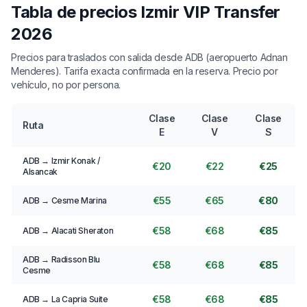
Tabla de precios Izmir VIP Transfer
2026
Precios para traslados con salida desde ADB (aeropuerto Adnan
Menderes). Tarifa exacta confirmada en la reserva. Precio por
vehículo, no por persona.
Clase
Clase
Clase
Ruta
E
V
S
ADB → Izmir Konak /
€20
€22
€25
Alsancak
€55
€65
€80
ADB → Cesme Marina
€58
€68
€85
ADB → Alacati Sheraton
ADB → Radisson Blu
€58
€68
€85
Cesme
€58
€68
€85
ADB → La Capria Suite