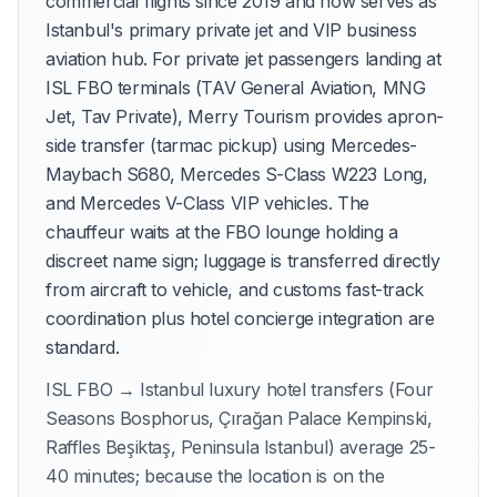
commercial flights since 2019 and now serves as
Istanbul's primary private jet and VIP business
aviation hub. For private jet passengers landing at
ISL FBO terminals (TAV General Aviation, MNG
Jet, Tav Private), Merry Tourism provides apron-
side transfer (tarmac pickup) using Mercedes-
Maybach S680, Mercedes S-Class W223 Long,
and Mercedes V-Class VIP vehicles. The
chauffeur waits at the FBO lounge holding a
discreet name sign; luggage is transferred directly
from aircraft to vehicle, and customs fast-track
coordination plus hotel concierge integration are
standard.
ISL FBO → Istanbul luxury hotel transfers (Four
Seasons Bosphorus, Çırağan Palace Kempinski,
Raffles Beşiktaş, Peninsula Istanbul) average 25-
40 minutes; because the location is on the