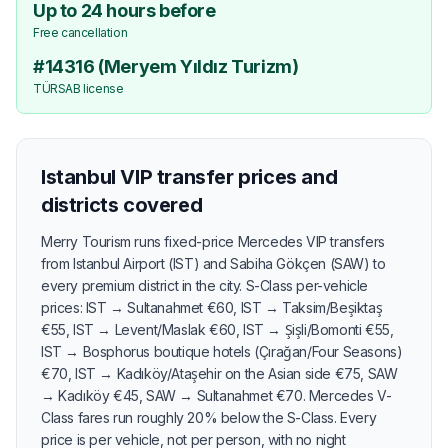
Up to 24 hours before
Free cancellation
#14316 (Meryem Yıldız Turizm)
TÜRSAB license
Istanbul VIP transfer prices and
districts covered
Merry Tourism runs fixed-price Mercedes VIP transfers
from Istanbul Airport (IST) and Sabiha Gökçen (SAW) to
every premium district in the city. S-Class per-vehicle
prices: IST → Sultanahmet €60, IST → Taksim/Beşiktaş
€55, IST → Levent/Maslak €60, IST → Şişli/Bomonti €55,
IST → Bosphorus boutique hotels (Çırağan/Four Seasons)
€70, IST → Kadıköy/Ataşehir on the Asian side €75, SAW
→ Kadıköy €45, SAW → Sultanahmet €70. Mercedes V-
Class fares run roughly 20% below the S-Class. Every
price is per vehicle, not per person, with no night