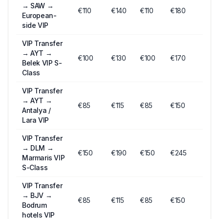
→
SAW →
€
110
€
140
€
110
€180
European-
side VIP
VIP Transfer
→
AYT →
€
100
€
130
€
100
€170
Belek VIP S-
Class
VIP Transfer
→
AYT →
€
85
€
115
€
85
€150
Antalya /
Lara VIP
VIP Transfer
→
DLM →
€
150
€
190
€
150
€245
Marmaris VIP
S-Class
VIP Transfer
→
BJV →
€
85
€
115
€
85
€150
Bodrum
hotels VIP