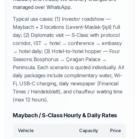
managed over WhatsApp.
Typical use cases: (1) Investor roadshow —
Maybach + 3 locations (Levent-Maslak-Şişli) full
day; (2) Diplomatic visit — S-Class with protocol
corridor, IST → hotel → conference → embassy
→ hotel daily; (3) Hotel-to-hotel hopper — Four
Seasons Bosphorus → Çırağan Palace →
Peninsula. Each scenario is quoted individually. All
daily packages include complimentary water, Wi-
Fi, USB-C charging, daily newspaper (Financial
Times / Handelsblatt), and chauffeur waiting time
(max 12 hours).
Maybach / S-Class Hourly & Daily Rates
Vehicle
Capacity
Price