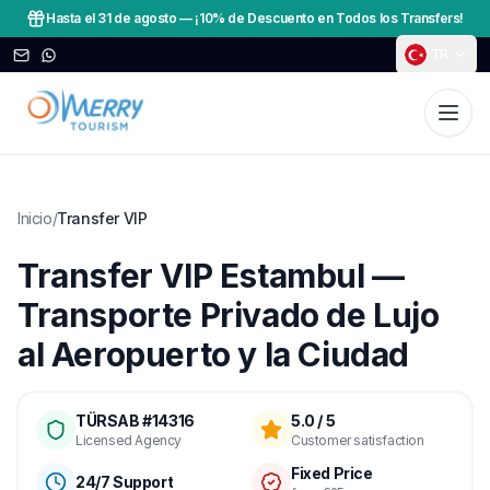
Hasta el 31 de agosto
—
¡10% de Descuento en Todos los Transfers!
TR
Inicio
/
Transfer VIP
Transfer VIP Estambul —
Transporte Privado de Lujo
al Aeropuerto y la Ciudad
TÜRSAB #14316
5.0 / 5
Licensed Agency
Customer satisfaction
Fixed Price
24/7 Support