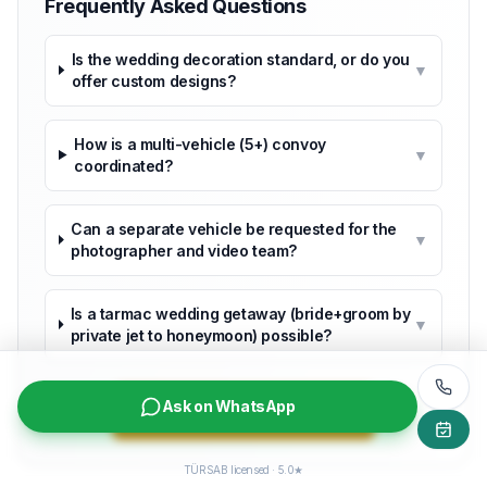
Frequently Asked Questions
Is the wedding decoration standard, or do you
▼
offer custom designs?
How is a multi-vehicle (5+) convoy
▼
coordinated?
Can a separate vehicle be requested for the
▼
photographer and video team?
Is a tarmac wedding getaway (bride+groom by
▼
private jet to honeymoon) possible?
Ask on WhatsApp
Request Wedding Convoy
TÜRSAB licensed · 5.0★