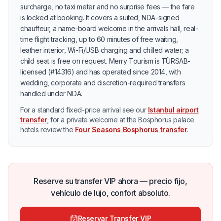
surcharge, no taxi meter and no surprise fees — the fare
is locked at booking. It covers a suited, NDA-signed
chauffeur, a name-board welcome in the arrivals hall, real-
time flight tracking, up to 60 minutes of free waiting,
leather interior, Wi-Fi/USB charging and chilled water; a
child seat is free on request. Merry Tourism is TÜRSAB-
licensed (#14316) and has operated since 2014, with
wedding, corporate and discretion-required transfers
handled under NDA.
For a standard fixed-price arrival see our
Istanbul airport
transfer
; for a private welcome at the Bosphorus palace
hotels review the
Four Seasons Bosphorus transfer
.
Reserve su transfer VIP ahora — precio fijo,
vehículo de lujo, confort absoluto.
Reservar Transfer VIP