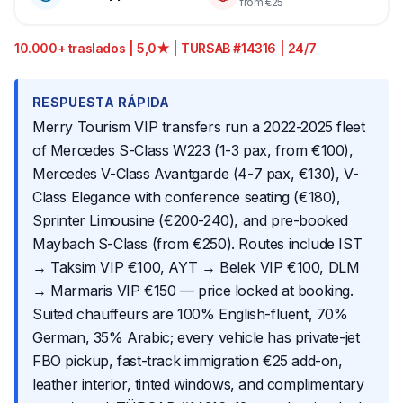
from €25
10.000+ traslados | 5,0★ | TURSAB #14316 | 24/7
RESPUESTA RÁPIDA
Merry Tourism VIP transfers run a 2022-2025 fleet
of Mercedes S-Class W223 (1-3 pax, from €100),
Mercedes V-Class Avantgarde (4-7 pax, €130), V-
Class Elegance with conference seating (€180),
Sprinter Limousine (€200-240), and pre-booked
Maybach S-Class (from €250). Routes include IST
→ Taksim VIP €100, AYT → Belek VIP €100, DLM
→ Marmaris VIP €150 — price locked at booking.
Suited chauffeurs are 100% English-fluent, 70%
German, 35% Arabic; every vehicle has private-jet
FBO pickup, fast-track immigration €25 add-on,
leather interior, tinted windows, and complimentary