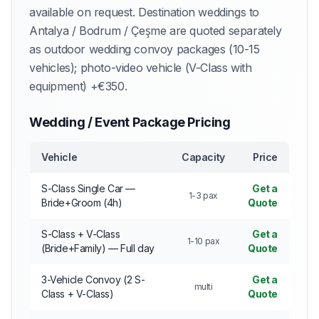
available on request. Destination weddings to
Antalya / Bodrum / Çeşme are quoted separately
as outdoor wedding convoy packages (10-15
vehicles); photo-video vehicle (V-Class with
equipment) +€350.
Wedding / Event Package Pricing
Vehicle
Capacity
Price
S-Class Single Car —
Get a
1-3 pax
Bride+Groom (4h)
Quote
S-Class + V-Class
Get a
1-10 pax
(Bride+Family) — Full day
Quote
3-Vehicle Convoy (2 S-
Get a
multi
Class + V-Class)
Quote