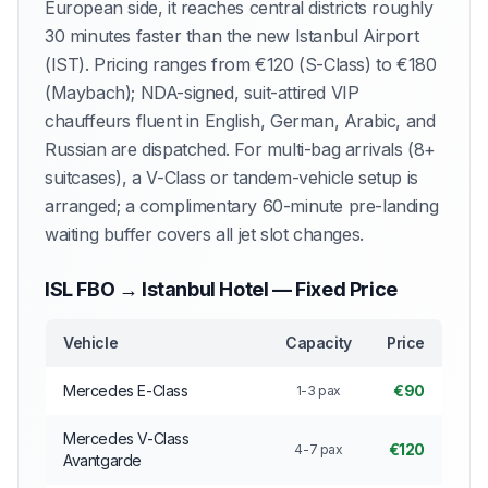
European side, it reaches central districts roughly
30 minutes faster than the new Istanbul Airport
(IST). Pricing ranges from €120 (S-Class) to €180
(Maybach); NDA-signed, suit-attired VIP
chauffeurs fluent in English, German, Arabic, and
Russian are dispatched. For multi-bag arrivals (8+
suitcases), a V-Class or tandem-vehicle setup is
arranged; a complimentary 60-minute pre-landing
waiting buffer covers all jet slot changes.
ISL FBO → Istanbul Hotel — Fixed Price
Vehicle
Capacity
Price
Mercedes E-Class
€90
1-3 pax
Mercedes V-Class
€120
4-7 pax
Avantgarde