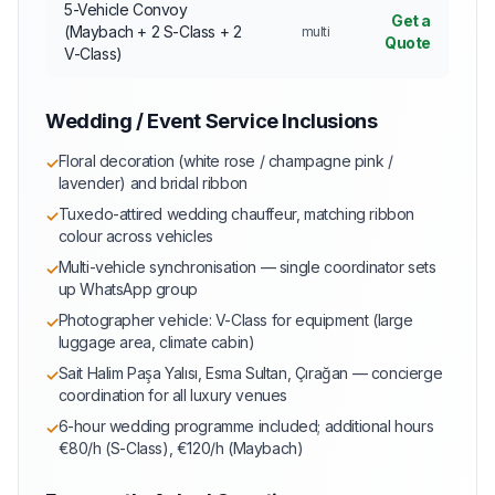
5-Vehicle Convoy
Get a
(Maybach + 2 S-Class + 2
multi
Quote
V-Class)
Wedding / Event Service Inclusions
Floral decoration (white rose / champagne pink /
✓
lavender) and bridal ribbon
Tuxedo-attired wedding chauffeur, matching ribbon
✓
colour across vehicles
Multi-vehicle synchronisation — single coordinator sets
✓
up WhatsApp group
Photographer vehicle: V-Class for equipment (large
✓
luggage area, climate cabin)
Sait Halim Paşa Yalısı, Esma Sultan, Çırağan — concierge
✓
coordination for all luxury venues
6-hour wedding programme included; additional hours
✓
€80/h (S-Class), €120/h (Maybach)