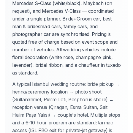
Mercedes S-Class (white/black), Maybach (on
request), and Mercedes V-Class — coordinated
under a single planner. Bride+Groom car, best
man & bridesmaid cars, family cars, and
photographer car are synchronised. Pricing is
quoted free of charge based on event scope and
number of vehicles. All wedding vehicles include
floral decoration (white rose, champagne pink,
lavender), bridal ribbon, and a chauffeur in tuxedo
as standard.
A typical Istanbul wedding routine: bride pickup →
henna/ceremony location → photo shoot
(Sultanahmet, Pierre Loti, Bosphorus shore) →
reception venue (Çırağan, Esma Sultan, Sait
Halim Paşa Yalısı) → couple's hotel. Multiple stops
and a 6-10 hour program are standard; tarmac
access (ISL FBO exit for private-jet getaway) is