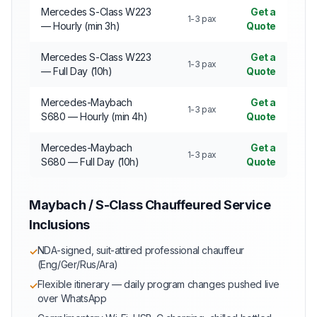
Mercedes S-Class W223
Get a
1-3 pax
— Hourly (min 3h)
Quote
Mercedes S-Class W223
Get a
1-3 pax
— Full Day (10h)
Quote
Mercedes-Maybach
Get a
1-3 pax
S680 — Hourly (min 4h)
Quote
Mercedes-Maybach
Get a
1-3 pax
S680 — Full Day (10h)
Quote
Maybach / S-Class Chauffeured Service
Inclusions
NDA-signed, suit-attired professional chauffeur
✓
(Eng/Ger/Rus/Ara)
Flexible itinerary — daily program changes pushed live
✓
over WhatsApp