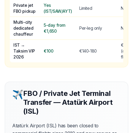
Private jet
Yes
Limited
No
FBO pickup
(IST/SAW/AYT)
Multi-city
5-day from
dedicated
Per-leg only
No
€1,650
chauffeur
IST →
€90
Taksim VIP
€100
€140-180
(older
2026
fleet)
✈
FBO / Private Jet Terminal
Transfer — Atatürk Airport
(ISL)
Atatürk Airport (ISL) has been closed to