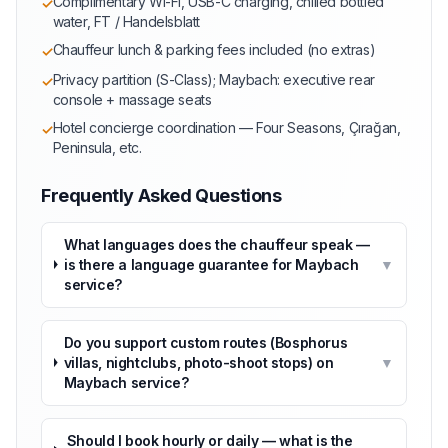
Complimentary Wi-Fi, USB-C charging, chilled bottled
✓
water, FT / Handelsblatt
Chauffeur lunch & parking fees included (no extras)
✓
Privacy partition (S-Class); Maybach: executive rear
✓
console + massage seats
Hotel concierge coordination — Four Seasons, Çırağan,
✓
Peninsula, etc.
Frequently Asked Questions
What languages does the chauffeur speak —
is there a language guarantee for Maybach
▼
service?
Do you support custom routes (Bosphorus
villas, nightclubs, photo-shoot stops) on
▼
Maybach service?
Should I book hourly or daily — what is the