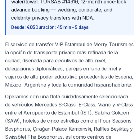
water/towel. TÜRSAB #14316, 12-month price-lock
advance booking — wedding, corporate, and
celebrity-privacy transfers with NDA.
Desde
:
€85
Duración
:
45 min - 5 days
El servicio de transfer VIP Estambul de Merry Tourism es
la opción de transporte privado más refinada de la
ciudad, diseñada para ejecutivos de alto nivel,
delegaciones diplomáticas, parejas en luna de miel y
viajeros de alto poder adquisitivo procedentes de España,
México, Argentina y toda la comunidad hispanohablante.
Operamos con una flota cuidadosamente seleccionada
de vehículos Mercedes S-Class, E-Class, Viano y V-Class
entre el Aeropuerto de Estambul (IST), Sabiha Gökçen
(SAW), hoteles de cinco estrellas como el Four Seasons
Bosphorus, Çırağan Palace Kempinski, Raffles Beşiktaş y
Swissôtel The Bosphorus, así como centros de