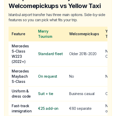
Welcomepickups vs Yellow Taxi
Istanbul airport transfer has three main options. Side-by-side
features so you can pick what fits your trip.
Merry
Yello
Feature
Welcomepickups
Tourism
Taxi
Mercedes
S-Class
No S-
Standard fleet
Older 2018-2020
W223
Class
(2022+)
Mercedes
Maybach
On request
No
No
S-Class
Uniform &
Suit + tie
Business casual
Casua
dress code
Fast-track
Not
€25 add-on
€60 separate
immigration
offere