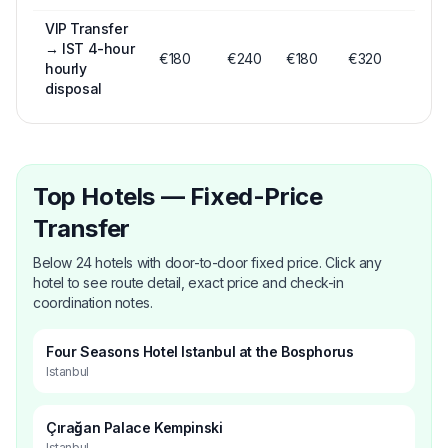
VIP Transfer
→
IST 4-hour
€
180
€
240
€
180
€320
hourly
disposal
Top Hotels — Fixed-Price
Transfer
Below 24 hotels with door-to-door fixed price. Click any
hotel to see route detail, exact price and check-in
coordination notes.
Four Seasons Hotel Istanbul at the Bosphorus
Istanbul
Çırağan Palace Kempinski
Istanbul