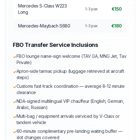
Mercedes S-Class W223
€150
1-3 pax
Long
Mercedes-Maybach S680
€180
1-3 pax
FBO Transfer Service Inclusions
FBO lounge name-sign welcome (TAV GA, MNG Jet, Tav
✓
Private)
Apron-side tarmac pickup (luggage retrieved at aircraft
✓
steps)
Customs fast-track coordination — average 8-12 minute
✓
clearance
NDA-signed multilingual VIP chauffeur (English, German,
✓
Arabic, Russian)
Multi-bag / equipment arrivals serviced by V-Class or
✓
tandem vehicle
60-minute complimentary pre-landing waiting buffer —
✓
slot changes covered