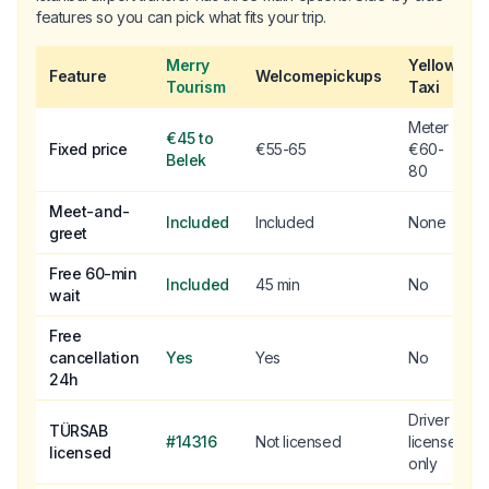
features so you can pick what fits your trip.
Merry
Yellow
Feature
Welcomepickups
Tourism
Taxi
Meter
€45 to
Fixed price
€55-65
€60-
Belek
80
Meet-and-
Included
Included
None
greet
Free 60-min
Included
45 min
No
wait
Free
cancellation
Yes
Yes
No
24h
Driver
TÜRSAB
#14316
Not licensed
license
licensed
only