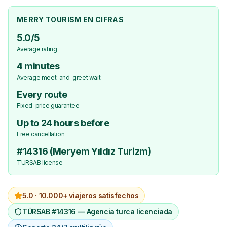
MERRY TOURISM EN CIFRAS
5.0/5
Average rating
4 minutes
Average meet-and-greet wait
Every route
Fixed-price guarantee
Up to 24 hours before
Free cancellation
#14316 (Meryem Yıldız Turizm)
TÜRSAB license
5.0 ·
10.000+ viajeros satisfechos
TÜRSAB #14316 — Agencia turca licenciada