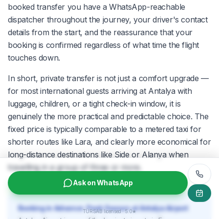
booked transfer you have a WhatsApp-reachable
dispatcher throughout the journey, your driver's contact
details from the start, and the reassurance that your
booking is confirmed regardless of what time the flight
touches down.
In short, private transfer is not just a comfort upgrade —
for most international guests arriving at Antalya with
luggage, children, or a tight check-in window, it is
genuinely the more practical and predictable choice. The
fixed price is typically comparable to a metered taxi for
shorter routes like Lara, and clearly more economical for
long-distance destinations like Side or Alanya when
travelling in a group of three or more.
Ask on WhatsApp
Booking in Advance: Peak Season at Antalya Airport
TÜRSAB licensed · 5.0★