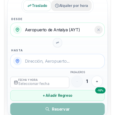
Traslado
Alquiler por hora
DESDE
Temizle
HASTA
PASAJEROS
FECHA Y HORA
1
-
+
Seleccionar fecha
-10%
+ Añadir Regreso
Reservar