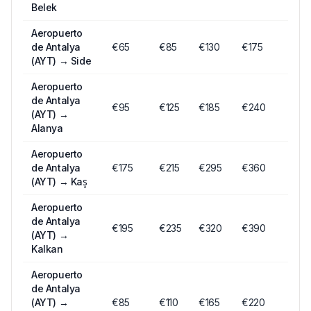
Belek
Aeropuerto
de Antalya
€
65
€
85
€
130
€175
(AYT)
→
Side
Aeropuerto
de Antalya
€
95
€
125
€
185
€240
(AYT)
→
Alanya
Aeropuerto
de Antalya
€
175
€
215
€
295
€360
(AYT)
→
Kaş
Aeropuerto
de Antalya
€
195
€
235
€
320
€390
(AYT)
→
Kalkan
Aeropuerto
de Antalya
(AYT)
→
€
85
€
110
€
165
€220