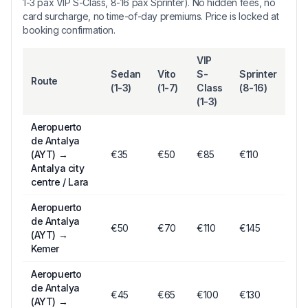
1-3 pax VIP S-Class, 8-16 pax Sprinter). No hidden fees, no
card surcharge, no time-of-day premiums. Price is locked at
booking confirmation.
VIP
Sedan
Vito
S-
Sprinter
Route
(1-3)
(1-7)
Class
(8-16)
(1-3)
Aeropuerto
de Antalya
(AYT)
→
€
35
€
50
€
85
€110
Antalya city
centre / Lara
Aeropuerto
de Antalya
€
50
€
70
€
110
€145
(AYT)
→
Kemer
Aeropuerto
de Antalya
€
45
€
65
€
100
€130
(AYT)
→