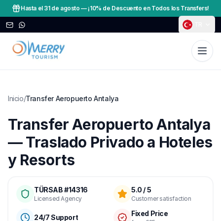
Hasta el 31 de agosto
—
¡10% de Descuento en Todos los Transfers!
TR
Inicio
/
Transfer Aeropuerto Antalya
Transfer Aeropuerto Antalya
— Traslado Privado a Hoteles
y Resorts
TÜRSAB #14316
5.0 / 5
Licensed Agency
Customer satisfaction
Fixed Price
24/7 Support