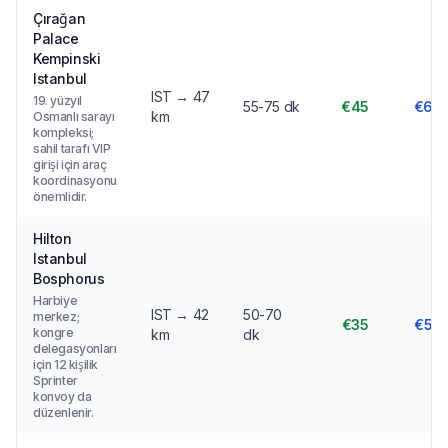
Çırağan
Palace
Kempinski
Istanbul
IST → 47
19. yüzyıl
55-75 dk
€45
€60
km
Osmanlı sarayı
kompleksi;
sahil tarafı VIP
girişi için araç
koordinasyonu
önemlidir.
Hilton
Istanbul
Bosphorus
Harbiye
IST → 42
50-70
merkez;
€35
€50
kongre
km
dk
delegasyonları
için 12 kişilik
Sprinter
konvoy da
düzenlenir.