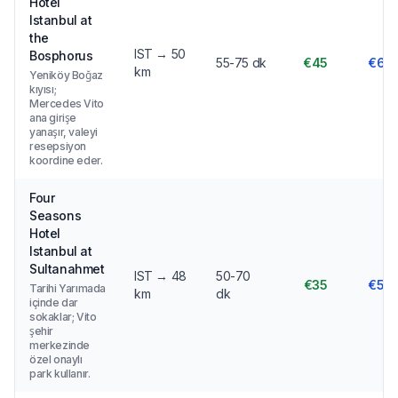
Hotel
Istanbul at
the
IST → 50
Bosphorus
55-75 dk
€45
€65
km
Yeniköy Boğaz
kıyısı;
Mercedes Vito
ana girişe
yanaşır, valeyi
resepsiyon
koordine eder.
Four
Seasons
Hotel
Istanbul at
Sultanahmet
IST → 48
50-70
€35
€50
Tarihi Yarımada
km
dk
içinde dar
sokaklar; Vito
şehir
merkezinde
özel onaylı
park kullanır.