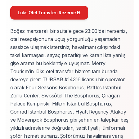
Lüks Otel Transferi Rezerve Et
Boğaz manzaralı bir suite'e gece 23:00'da inerseniz,
otel resepsiyonuna uçuş yorgunluğu yaşamadan
sessizce ulaşmak istersiniz; havalimanı çıkışındaki
taksi karmaşası, sayaç pazarlığı ve karanlıkta yanlış
gişe arama bu beklentiyle uyuşmaz. Merry
Tourism'in lüks otel transfer hizmeti tam burada
devreye girer: TÜRSAB #14316 lisanslı bir operatör
olarak Four Seasons Bosphorus, Raffles Istanbul
Zorlu Center, Swissôtel The Bosphorus, Çırağan
Palace Kempinski, Hilton Istanbul Bosphorus,
Conrad Istanbul Bosphorus, Hyatt Regency Atakoy
ve Mövenpick Bosphorus gibi şehrin en talepkâr beş
yıldızlı adreslerine doğrudan, sabit fiyatlı, üniformalı
şoför hizmeti sunarız. Şoförümüz havalimanı varış