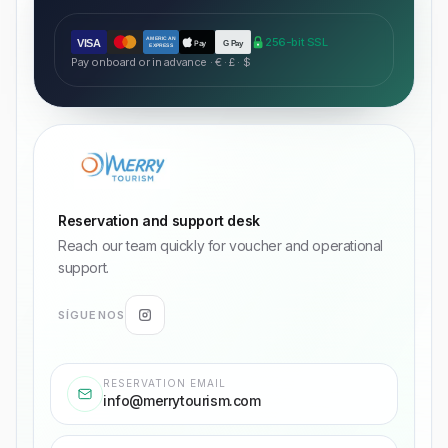
AMERICAN
256-bit SSL
VISA
Pay
G Pay
EXPRESS
Pay onboard or in advance · € · £ · $
Reservation and support desk
Reach our team quickly for voucher and operational
support.
SÍGUENOS
RESERVATION EMAIL
info@merrytourism.com