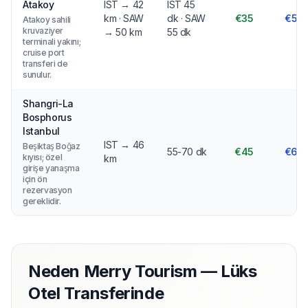
Atakoy
IST → 42
IST 45
km · SAW
dk · SAW
€35
€50
Atakoy sahili
kruvaziyer
→ 50 km
55 dk
terminali yakını;
cruise port
transferi de
sunulur.
Shangri-La
Bosphorus
Istanbul
IST → 46
Beşiktaş Boğaz
55-70 dk
€45
€60
kıyısı; özel
km
girişe yanaşma
için ön
rezervasyon
gereklidir.
Neden Merry Tourism — Lüks
Otel Transferinde