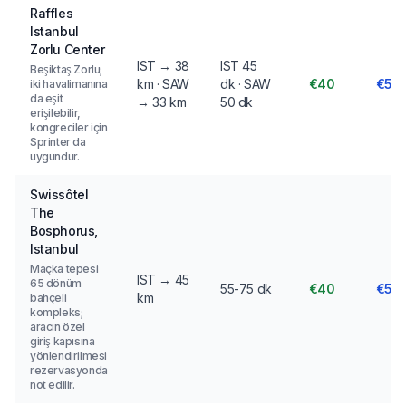
Raffles
Istanbul
Zorlu Center
IST → 38
IST 45
Beşiktaş Zorlu;
km · SAW
dk · SAW
€40
€55
iki havalimanına
da eşit
→ 33 km
50 dk
erişilebilir,
kongreciler için
Sprinter da
uygundur.
Swissôtel
The
Bosphorus,
Istanbul
Maçka tepesi
IST → 45
65 dönüm
55-75 dk
€40
€55
km
bahçeli
kompleks;
aracın özel
giriş kapısına
yönlendirilmesi
rezervasyonda
not edilir.