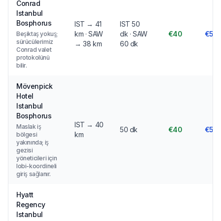
Conrad
Istanbul
Bosphorus
IST → 41
IST 50
km · SAW
dk · SAW
€40
€55
Beşiktaş yokuş;
sürücülerimiz
→ 38 km
60 dk
Conrad valet
protokolünü
bilir.
Mövenpick
Hotel
Istanbul
Bosphorus
IST → 40
Maslak iş
50 dk
€40
€55
km
bölgesi
yakınında; iş
gezisi
yöneticileri için
lobi-koordineli
giriş sağlanır.
Hyatt
Regency
Istanbul