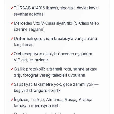
✓
TÜRSAB #14316 lisanslı, sigortalı, devlet kayıtlı
seyahat acentası
✓
Mercedes Vito V-Class siyah filo (S-Class talep
üzerine sağlanır)
✓
Üniformalı şoför, isim tabelasıyla varış salonu
karşılaması
✓
Otel resepsiyon ekibiyle önceden eşgüdüm —
VIP girişler hızlanır
✓
Gizlilik protokolü: alternatif rota, sahne arkası
giriş, fotoğraf yasağı talepleri uygulanır
✓
Sabit fiyat, taksimetre yok, gece zammı yok —
beş yıldızlı öngörülebilirlik
✓
İngilizce, Türkçe, Almanca, Rusça, Arapça
konuşan operasyon ekibi