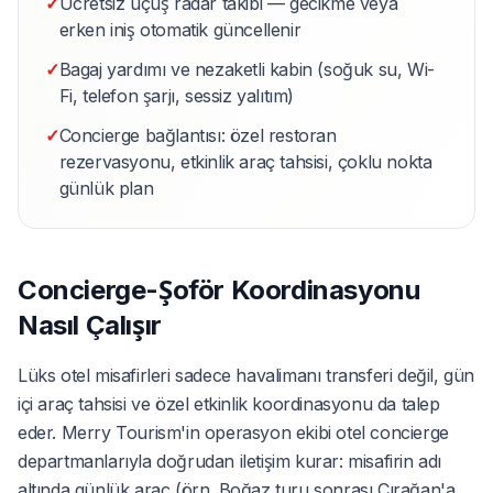
✓
Ücretsiz uçuş radar takibi — gecikme veya
erken iniş otomatik güncellenir
✓
Bagaj yardımı ve nezaketli kabin (soğuk su, Wi-
Fi, telefon şarjı, sessiz yalıtım)
✓
Concierge bağlantısı: özel restoran
rezervasyonu, etkinlik araç tahsisi, çoklu nokta
günlük plan
Concierge-Şoför Koordinasyonu
Nasıl Çalışır
Lüks otel misafirleri sadece havalimanı transferi değil, gün
içi araç tahsisi ve özel etkinlik koordinasyonu da talep
eder. Merry Tourism'in operasyon ekibi otel concierge
departmanlarıyla doğrudan iletişim kurar: misafirin adı
altında günlük araç (örn. Boğaz turu sonrası Çırağan'a