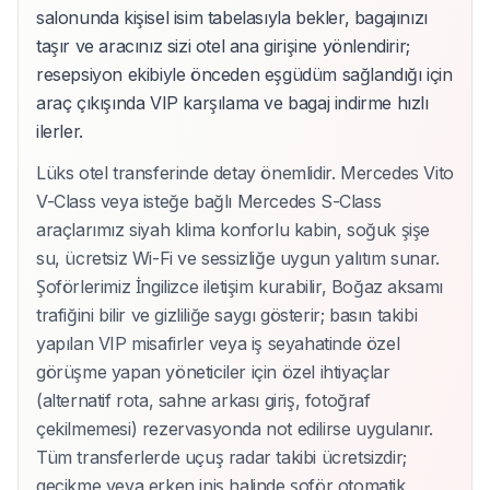
salonunda kişisel isim tabelasıyla bekler, bagajınızı
taşır ve aracınız sizi otel ana girişine yönlendirir;
resepsiyon ekibiyle önceden eşgüdüm sağlandığı için
araç çıkışında VIP karşılama ve bagaj indirme hızlı
ilerler.
Lüks otel transferinde detay önemlidir. Mercedes Vito
V-Class veya isteğe bağlı Mercedes S-Class
araçlarımız siyah klima konforlu kabin, soğuk şişe
su, ücretsiz Wi-Fi ve sessizliğe uygun yalıtım sunar.
Şoförlerimiz İngilizce iletişim kurabilir, Boğaz aksamı
trafiğini bilir ve gizliliğe saygı gösterir; basın takibi
yapılan VIP misafirler veya iş seyahatinde özel
görüşme yapan yöneticiler için özel ihtiyaçlar
(alternatif rota, sahne arkası giriş, fotoğraf
çekilmemesi) rezervasyonda not edilirse uygulanır.
Tüm transferlerde uçuş radar takibi ücretsizdir;
gecikme veya erken iniş halinde şoför otomatik