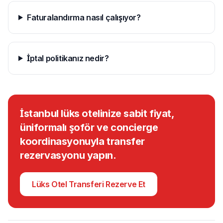
Faturalandırma nasıl çalışıyor?
İptal politikanız nedir?
İstanbul lüks otelinize sabit fiyat,
üniformalı şoför ve concierge
koordinasyonuyla transfer
rezervasyonu yapın.
Lüks Otel Transferi Rezerve Et